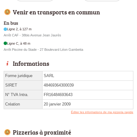
Venir en transports en commun
En bus
Ligne 2, à 127 m
Arrêt CAF - 38bis Avenue Jean Jaurès
Ligne C, à 48 m
Arrêt Piscine du Stade - 27 Boulevard Léon Gambetta
Informations
Forme juridique
SARL
SIRET
48469364300039
N° TVA Intra.
FR16484693643
Création
20 janvier 2009
Éditer les informations de ma pizzeria rapide
Pizzerias à proximité