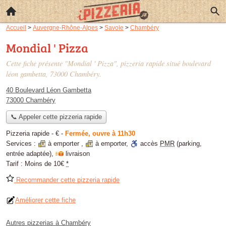
Accueil
>
Auvergne-Rhône-Alpes
>
Savoie
>
Chambéry
Mondial ' Pizza
Cette fiche présente "Mondial ' Pizza", pizzeria rapide situé
boulevard
léon gambetta
, 73000 Chambéry.
40 Boulevard Léon Gambetta
73000 Chambéry
📞 Appeler cette pizzeria rapide
Pizzeria rapide -
€
-
Fermée, ouvre à 11h30
Services :
à emporter
,
à emporter
,
accès
PMR
(parking,
entrée adaptée)
,
livraison
Tarif :
Moins de 10€
*
Recommander cette pizzeria rapide
Améliorer cette fiche
Autres pizzerias à Chambéry