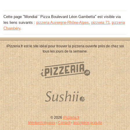
Cette page "Mondial ' Pizza Boulevard Léon Gambetta" est visible via
les liens suivants :
pizzeria Auvergne-Rhône-Alpes
,
pizzeria 73
,
pizzeria
Chambéry
.
iPizzeria.fr est le site idéal pour trouver la pizzeria ouverte près de chez soi
tous les jours de la semaine.
© 2026
iPizzeria.fr
Mentions légales
-
Contact
-
Inscription gratuite