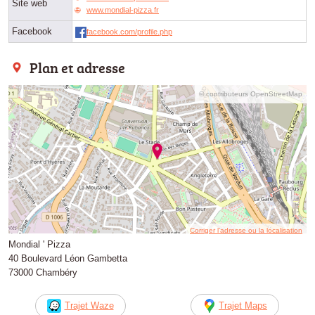
Site web
www.mondial-pizza.fr
Facebook
facebook.com/profile.php
Plan et adresse
© contributeurs OpenStreetMap
Corriger l’adresse ou la localisation
Mondial ' Pizza
40 Boulevard Léon Gambetta
73000 Chambéry
Trajet Waze
Trajet Maps