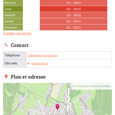
Mercredi
11h - 19h15
Jeudi
11h - 19h15
Vendredi
11h - 19h15
Samedi
11h - 19h15
Dimanche
11h - 19h15
Signaler une erreur
Contact
Téléphone
Téléphoner à la pizzeria
Site web
taopizzabio.fr
Plan et adresse
© contributeurs OpenStreetMap