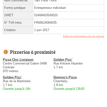
Nom commercial
Tao! Food Truck
Forme juridique
Entrepreneur individuel
SIRET
52408403500020
N° TVA Intra.
FR69524084035
Création
1 juin 2017
Éditer les informations de ma pizzeria
Pizzerias à proximité
Pizza Chic Livraison
Golden Pizz'
Centre Commercial Galion 5498
Rue Antoine Haulotte
Centrale
1.7 km
970 mètres
Golden Pizz'
Domino's Pizza
Rue de la Martinière
Chambéry
1.7 km
1.8 km
Ouverte jusqu'à 14h
Ouverte jusqu'à 13h30