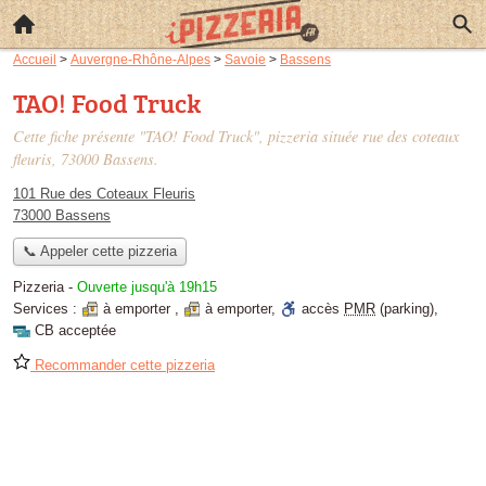
Accueil
>
Auvergne-Rhône-Alpes
>
Savoie
>
Bassens
TAO! Food Truck
Cette fiche présente "TAO! Food Truck", pizzeria située
rue des coteaux
fleuris
, 73000 Bassens.
101 Rue des Coteaux Fleuris
73000 Bassens
📞 Appeler cette pizzeria
Pizzeria
-
Ouverte jusqu'à 19h15
Services :
à emporter
,
à emporter
,
accès
PMR
(parking)
,
CB acceptée
Recommander cette pizzeria