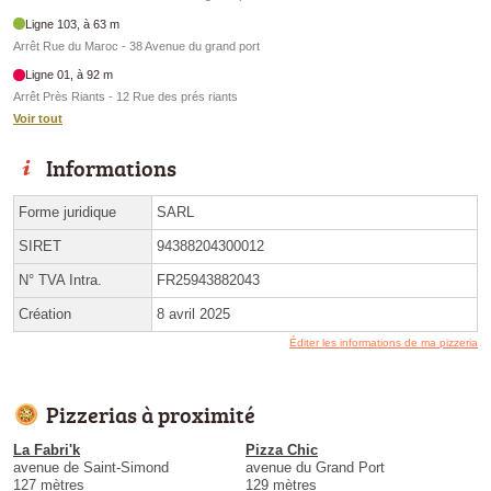
Ligne 103, à 63 m
Arrêt Rue du Maroc - 38 Avenue du grand port
Ligne 01, à 92 m
Arrêt Près Riants - 12 Rue des prés riants
Voir tout
Informations
Forme juridique
SARL
SIRET
94388204300012
N° TVA Intra.
FR25943882043
Création
8 avril 2025
Éditer les informations de ma pizzeria
Pizzerias à proximité
La Fabri'k
Pizza Chic
avenue de Saint-Simond
avenue du Grand Port
127 mètres
129 mètres