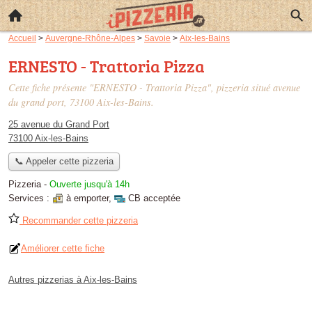
Accueil
>
Auvergne-Rhône-Alpes
>
Savoie
>
Aix-les-Bains
ERNESTO - Trattoria Pizza
Cette fiche présente "ERNESTO - Trattoria Pizza", pizzeria situé
avenue
du grand port
, 73100 Aix-les-Bains.
25 avenue du Grand Port
73100 Aix-les-Bains
📞 Appeler cette pizzeria
Pizzeria
-
Ouverte jusqu'à 14h
Services :
à emporter
,
CB acceptée
Recommander cette pizzeria
Améliorer cette fiche
Autres pizzerias à Aix-les-Bains