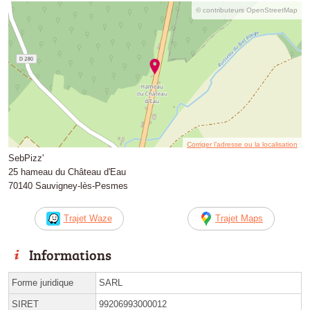
© contributeurs OpenStreetMap
Corriger l’adresse ou la localisation
SebPizz'
25 hameau du Château d'Eau
70140 Sauvigney-lès-Pesmes
Trajet Waze
Trajet Maps
Informations
Forme juridique
SARL
SIRET
99206993000012