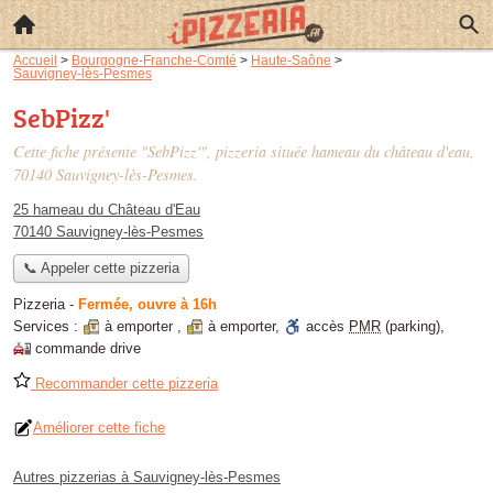
Accueil
>
Bourgogne-Franche-Comté
>
Haute-Saône
>
Sauvigney-lès-Pesmes
SebPizz'
Cette fiche présente "SebPizz'", pizzeria située
hameau du château d'eau
,
70140 Sauvigney-lès-Pesmes.
25 hameau du Château d'Eau
70140 Sauvigney-lès-Pesmes
📞 Appeler cette pizzeria
Pizzeria
-
Fermée, ouvre à 16h
Services :
à emporter
,
à emporter
,
accès
PMR
(parking)
,
commande drive
Recommander cette pizzeria
Améliorer cette fiche
Autres pizzerias à Sauvigney-lès-Pesmes