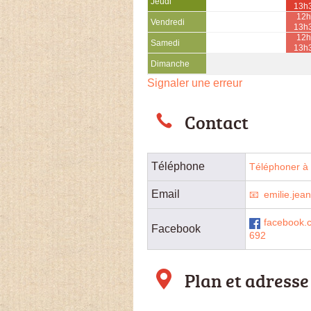
Jeudi
13h
12h
Vendredi
13h
12h
Samedi
13h
Dimanche
Signaler une erreur
Contact
Téléphone
Téléphoner à l
Email
emilie.jea
facebook.
Facebook
692
Plan et adresse