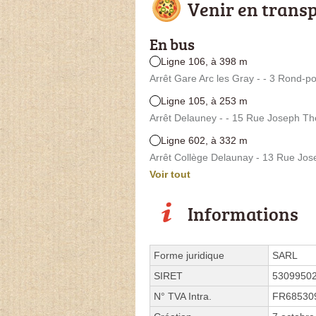
Venir en trans
En bus
Ligne 106, à 398 m
Arrêt Gare Arc les Gray - - 3 Rond-po
Ligne 105, à 253 m
Arrêt Delauney - - 15 Rue Joseph Th
Ligne 602, à 332 m
Arrêt Collège Delaunay - 13 Rue Jo
Voir tout
Informations
Forme juridique
SARL
SIRET
5309950
N° TVA Intra.
FR68530