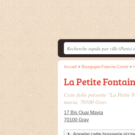
Accueil
>
Bourgogne-Franche-Comté
>
La Petite Fontai
Cette fiche présente "La Petite F
mavia
, 70100 Gray.
17 Bis Quai Mavia
70100 Gray
📞 Appeler cette brasserie pizze