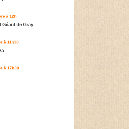
re à 12h
t Géant de Gray
e à 11h30
za
re à 17h30