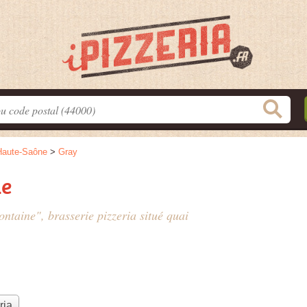
Haute-Saône
>
Gray
ne
ontaine", brasserie pizzeria situé
quai
ria