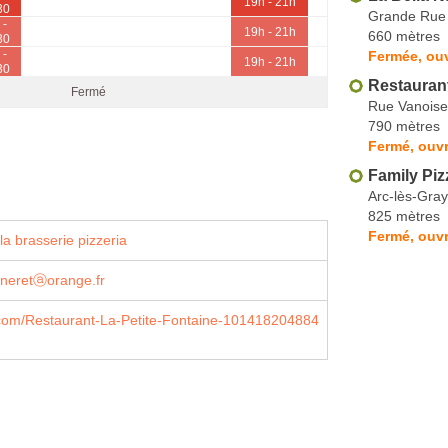
19h - 21h
30
Grande Rue
 -
19h - 21h
660 mètres
30
 -
Fermée, ouv
19h - 21h
30
Restauran
Fermé
Rue Vanoise
790 mètres
Fermé, ouvr
Family Piz
Arc-lès-Gray
825 mètres
Fermé, ouv
a brasserie pizzeria
nneretⓐorange.fr
com/Restaurant-La-Petite-Fontaine-101418204884