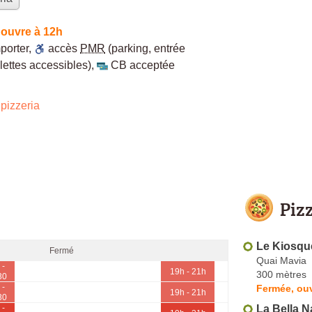
 ouvre à 12h
porter
,
accès
PMR
(parking, entrée
lettes accessibles)
,
CB acceptée
pizzeria
Piz
Le Kiosqu
Fermé
Quai Mavia
 -
19h - 21h
300 mètres
30
 -
Fermée, ouv
19h - 21h
30
La Bella N
 -