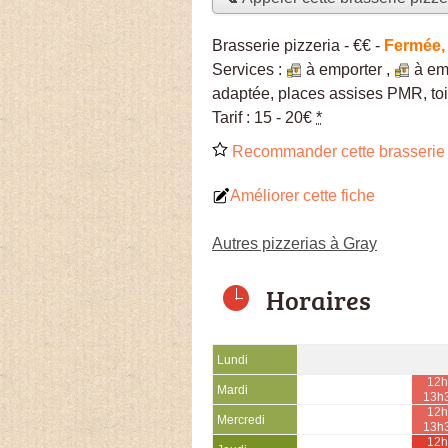
Brasserie pizzeria -
€€
-
Fermée,
Services :
à emporter
,
à em
adaptée, places assises PMR, toi
Tarif :
15 - 20€
*
Recommander cette brasserie 
Améliorer cette fiche
Autres pizzerias à Gray
Horaires
Lundi
12h
Mardi
13h
12h
Mercredi
13h
12h