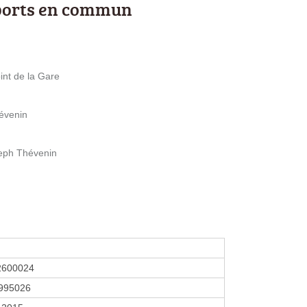
ports en commun
int de la Gare
évenin
seph Thévenin
2600024
995026