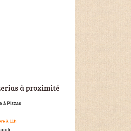
zerias à proximité
e à Pizzas
re à 11h
apoli