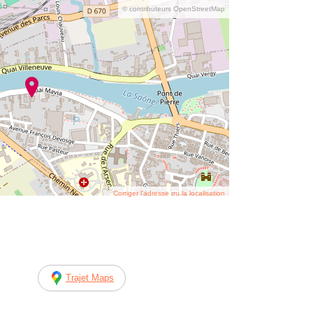
© contributeurs OpenStreetMap
Corriger l’adresse ou la localisation
Trajet Maps