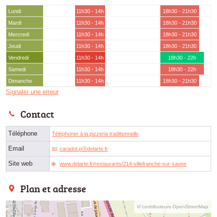
Lundi
11h30 - 14h
18h30 - 21h30
Mardi
11h30 - 14h
18h30 - 21h30
Mercredi
11h30 - 14h
18h30 - 21h30
Jeudi
11h30 - 14h
18h30 - 21h30
Vendredi
11h30 - 14h
18h30 - 22h
Samedi
11h30 - 14h
18h30 - 22h
Dimanche
11h30 - 14h
18h30 - 21h30
Signaler une erreur
Contact
Téléphone
Téléphoner à la pizzeria traditionnelle
Email
caradot.pⓐdelarte.fr
Site web
www.delarte.fr/restaurants/214-villefranche-sur-saone
Plan et adresse
© contributeurs OpenStreetMap