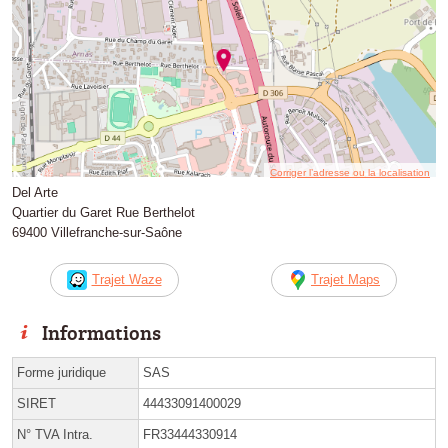
Corriger l’adresse ou la localisation
Del Arte
Quartier du Garet Rue Berthelot
69400 Villefranche-sur-Saône
Trajet Waze
Trajet Maps
Informations
Forme juridique
SAS
SIRET
44433091400029
N° TVA Intra.
FR33444330914