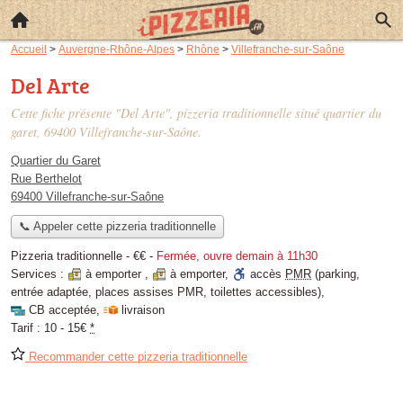
Accueil
>
Auvergne-Rhône-Alpes
>
Rhône
>
Villefranche-sur-Saône
Del Arte
Cette fiche présente "Del Arte", pizzeria traditionnelle situé
quartier du
garet
, 69400 Villefranche-sur-Saône.
Quartier du Garet
Rue Berthelot
69400 Villefranche-sur-Saône
📞 Appeler cette pizzeria traditionnelle
Pizzeria traditionnelle -
€€
-
Fermée, ouvre demain à 11h30
Services :
à emporter
,
à emporter
,
accès
PMR
(parking,
entrée adaptée, places assises PMR, toilettes accessibles)
,
CB acceptée
,
livraison
Tarif :
10 - 15€
*
Recommander cette pizzeria traditionnelle