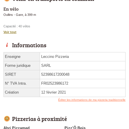
En vélo
Oullins - Gare, à 399 m
Capacité : 40 vélos
Voir tout
Informations
Enseigne
Leccino Pizzeria
Forme juridique
SARL
SIRET
52398617200048
N° TVA Intra.
FR02523986172
Création
12 février 2021
Éditer les informations de ma pizzeria traditionnelle
Pizzerias à proximité
Ahri Pizzamed
Pizz’Ô Bois