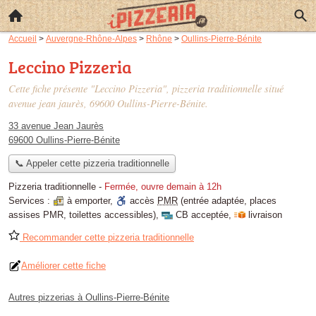
Accueil
>
Auvergne-Rhône-Alpes
>
Rhône
>
Oullins-Pierre-Bénite
Leccino Pizzeria
Cette fiche présente "Leccino Pizzeria", pizzeria traditionnelle situé
avenue jean jaurès
, 69600 Oullins-Pierre-Bénite.
33 avenue Jean Jaurès
69600 Oullins-Pierre-Bénite
📞 Appeler cette pizzeria traditionnelle
Pizzeria traditionnelle
-
Fermée, ouvre demain à 12h
Services :
à emporter
,
accès
PMR
(entrée adaptée, places
assises PMR, toilettes accessibles)
,
CB acceptée
,
livraison
Recommander cette pizzeria traditionnelle
Améliorer cette fiche
Autres pizzerias à Oullins-Pierre-Bénite