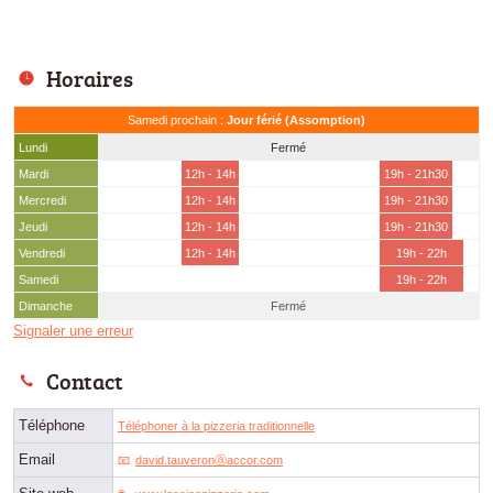
Horaires
Samedi prochain :
Jour férié (Assomption)
Lundi
Fermé
Mardi
12h - 14h
19h - 21h30
Mercredi
12h - 14h
19h - 21h30
Jeudi
12h - 14h
19h - 21h30
Vendredi
12h - 14h
19h - 22h
Samedi
19h - 22h
Dimanche
Fermé
Signaler une erreur
Contact
Téléphone
Téléphoner à la pizzeria traditionnelle
Email
david.tauveronⓐaccor.com