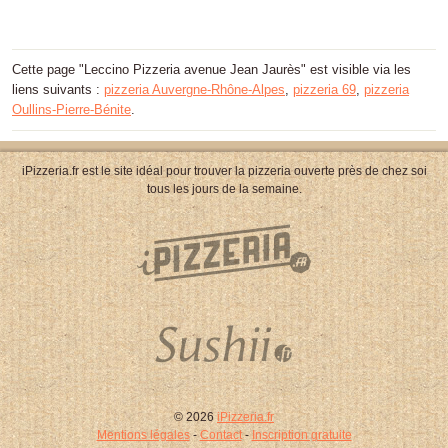
Cette page "Leccino Pizzeria avenue Jean Jaurès" est visible via les
liens suivants :
pizzeria Auvergne-Rhône-Alpes
,
pizzeria 69
,
pizzeria
Oullins-Pierre-Bénite
.
iPizzeria.fr est le site idéal pour trouver la pizzeria ouverte près de chez soi
tous les jours de la semaine.
© 2026
iPizzeria.fr
Mentions légales
-
Contact
-
Inscription gratuite