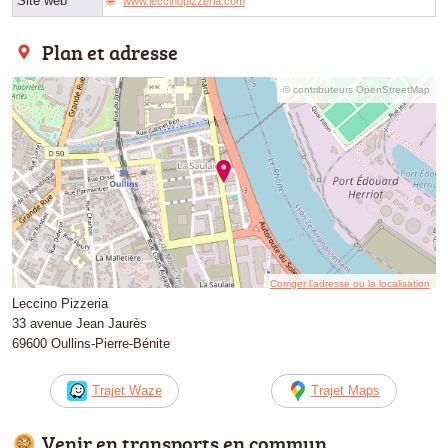
Site web
www.leccinopizzeria.com
Plan et adresse
© contributeurs OpenStreetMap
Corriger l’adresse ou la localisation
Leccino Pizzeria
33 avenue Jean Jaurès
69600 Oullins-Pierre-Bénite
Trajet Waze
Trajet Maps
Venir en transports en commun