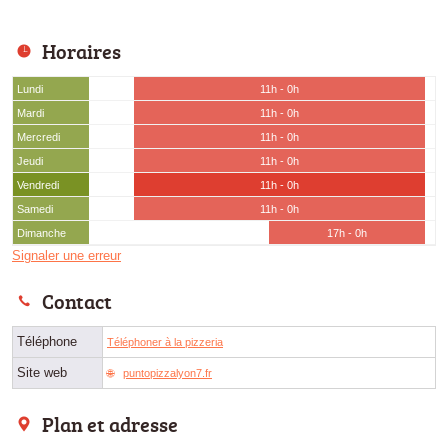
Horaires
Lundi
11h - 0h
Mardi
11h - 0h
Mercredi
11h - 0h
Jeudi
11h - 0h
Vendredi
11h - 0h
Samedi
11h - 0h
Dimanche
17h - 0h
Signaler une erreur
Contact
Téléphone
Téléphoner à la pizzeria
Site web
puntopizzalyon7.fr
Plan et adresse