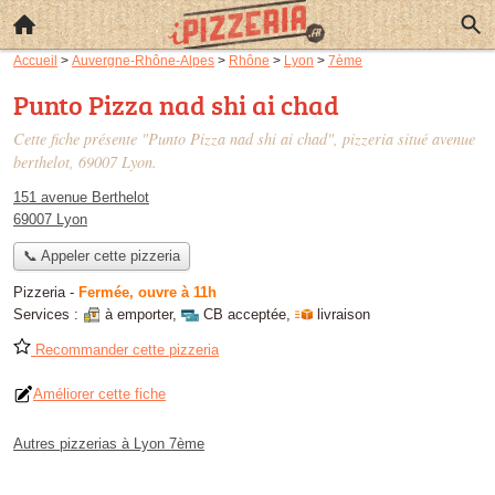
Accueil
>
Auvergne-Rhône-Alpes
>
Rhône
>
Lyon
>
7ème
Punto Pizza nad shi ai chad
Cette fiche présente "Punto Pizza nad shi ai chad", pizzeria situé
avenue
berthelot
, 69007 Lyon.
151 avenue Berthelot
69007 Lyon
📞 Appeler cette pizzeria
Pizzeria
-
Fermée, ouvre à 11h
Services :
à emporter
,
CB acceptée
,
livraison
Recommander cette pizzeria
Améliorer cette fiche
Autres pizzerias à Lyon 7ème