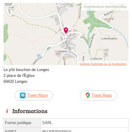
© contributeurs OpenStreetMap
Corriger l’adresse ou la localisation
Le p'tit bouchon de Longes
2 place de l'Église
69420 Longes
Trajet Waze
Trajet Maps
Informations
Forme juridique
SARL
SIRET
85130830400019