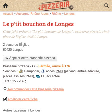
Accueil
>
Auvergne-Rhône-Alpes
>
Rhône
>
Longes
Le p'tit bouchon de Longes
Cette fiche présente "Le p'tit bouchon de Longes", brasserie pizzeria situé
place de l'église
, 69420 Longes.
2 place de l'Église
69420 Longes
📞 Appeler cette brasserie pizzeria
Brasserie pizzeria -
€€
-
Fermée, ouvre à 17h
Services :
à emporter
,
accès
PMR
(parking, entrée adaptée,
places assises PMR)
,
CB acceptée
Tarif :
15 - 20€
*
Recommander cette brasserie pizzeria
Améliorer cette fiche
Autres pizzerias à Longes