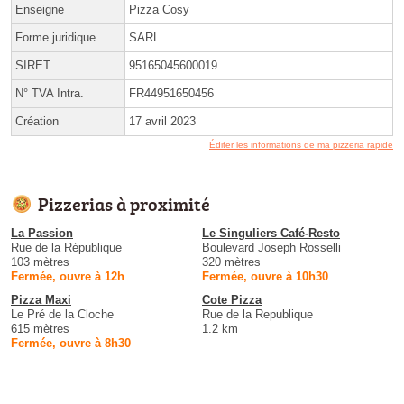
Enseigne
Pizza Cosy
Forme juridique
SARL
SIRET
95165045600019
N° TVA Intra.
FR44951650456
Création
17 avril 2023
Éditer les informations de ma pizzeria rapide
Pizzerias à proximité
La Passion
Le Singuliers Café-Resto
Rue de la République
Boulevard Joseph Rosselli
103 mètres
320 mètres
Fermée, ouvre à 12h
Fermée, ouvre à 10h30
Pizza Maxi
Cote Pizza
Le Pré de la Cloche
Rue de la Republique
615 mètres
1.2 km
Fermée, ouvre à 8h30