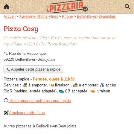
Accueil
>
Auvergne-Rhône-Alpes
>
Rhône
>
Belleville-en-Beaujolais
Pizza Cosy
Cette fiche présente "Pizza Cosy", pizzeria rapide situé
rue de la
république
, 69220 Belleville-en-Beaujolais.
41 Rue de la République
69220 Belleville-en-Beaujolais
📞 Appeler cette pizzeria rapide
Pizzeria rapide
-
Fermée, ouvre à 11h30
Services :
à emporter
,
livraison
,
à emporter
,
accès
PMR
(parking, entrée adaptée)
,
CB acceptée
,
livraison
Recommander cette pizzeria rapide
Améliorer cette fiche
Autres pizzerias à Belleville-en-Beaujolais