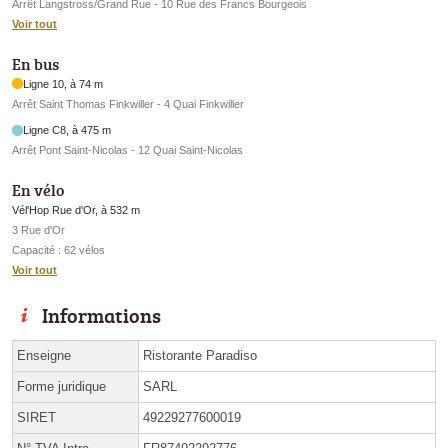
Arrêt Langstross/Grand Rue - 10 Rue des Francs Bourgeois
Voir tout
En bus
Ligne 10, à 74 m
Arrêt Saint Thomas Finkwiller - 4 Quai Finkwiller
Ligne C8, à 475 m
Arrêt Pont Saint-Nicolas - 12 Quai Saint-Nicolas
En vélo
Vél'Hop Rue d'Or, à 532 m
3 Rue d'Or
Capacité : 62 vélos
Voir tout
Informations
Enseigne
Ristorante Paradiso
Forme juridique
SARL
SIRET
49229277600019