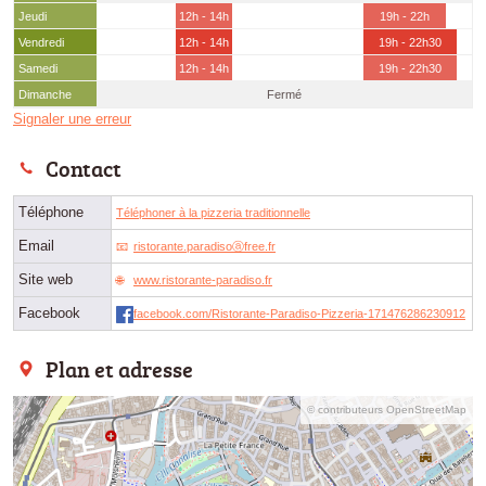
Jeudi
12h - 14h
19h - 22h
Vendredi
12h - 14h
19h - 22h30
Samedi
12h - 14h
19h - 22h30
Dimanche
Fermé
Signaler une erreur
Contact
Téléphone
Téléphoner à la pizzeria traditionnelle
Email
ristorante.paradisoⓐfree.fr
Site web
www.ristorante-paradiso.fr
Facebook
facebook.com/Ristorante-Paradiso-Pizzeria-171476286230912
Plan et adresse
© contributeurs OpenStreetMap