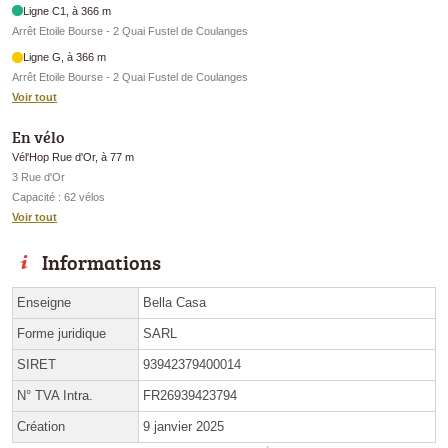
Ligne C1, à 366 m
Arrêt Etoile Bourse - 2 Quai Fustel de Coulanges
Ligne G, à 366 m
Arrêt Etoile Bourse - 2 Quai Fustel de Coulanges
Voir tout
En vélo
Vél'Hop Rue d'Or, à 77 m
3 Rue d'Or
Capacité : 62 vélos
Voir tout
Informations
Enseigne
Bella Casa
Forme juridique
SARL
SIRET
93942379400014
N° TVA Intra.
FR26939423794
Création
9 janvier 2025