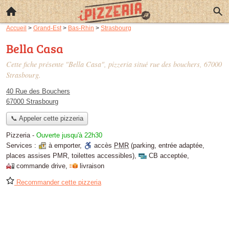
Accueil
>
Grand-Est
>
Bas-Rhin
>
Strasbourg
Bella Casa
Cette fiche présente "Bella Casa", pizzeria situé
rue des bouchers
, 67000
Strasbourg.
40 Rue des Bouchers
67000 Strasbourg
📞 Appeler cette pizzeria
Pizzeria
-
Ouverte jusqu'à 22h30
Services :
à emporter
,
accès
PMR
(parking, entrée adaptée,
places assises PMR, toilettes accessibles)
,
CB acceptée
,
commande drive
,
livraison
Recommander cette pizzeria