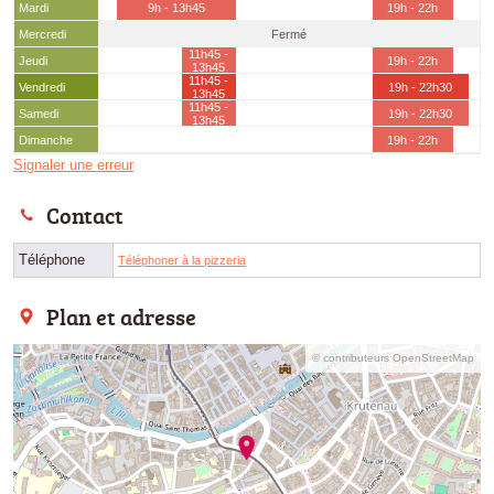
Mardi
9h - 13h45
19h - 22h
Mercredi
Fermé
11h45 -
Jeudi
19h - 22h
13h45
11h45 -
Vendredi
19h - 22h30
13h45
11h45 -
Samedi
19h - 22h30
13h45
Dimanche
19h - 22h
Signaler une erreur
Contact
Téléphone
Téléphoner à la pizzeria
Plan et adresse
© contributeurs OpenStreetMap