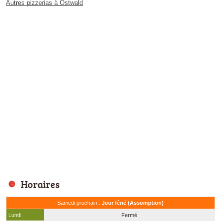
Autres pizzerias à Ostwald
Horaires
Samedi prochain :
Jour férié (Assomption)
Lundi
Fermé