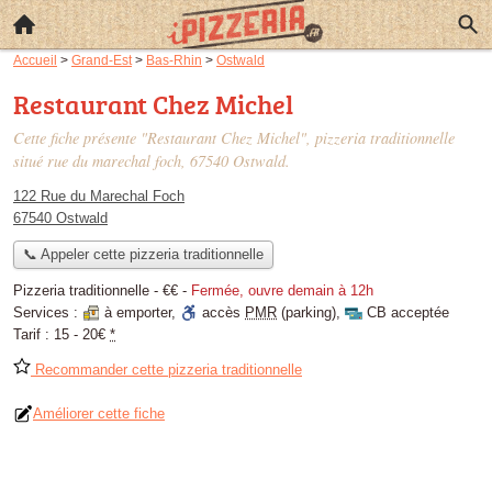
Accueil
>
Grand-Est
>
Bas-Rhin
>
Ostwald
Restaurant Chez Michel
Cette fiche présente "Restaurant Chez Michel", pizzeria traditionnelle
situé
rue du marechal foch
, 67540 Ostwald.
122 Rue du Marechal Foch
67540 Ostwald
📞 Appeler cette pizzeria traditionnelle
Pizzeria traditionnelle -
€€
-
Fermée, ouvre demain à 12h
Services :
à emporter
,
accès
PMR
(parking)
,
CB acceptée
Tarif :
15 - 20€
*
Recommander cette pizzeria traditionnelle
Améliorer cette fiche