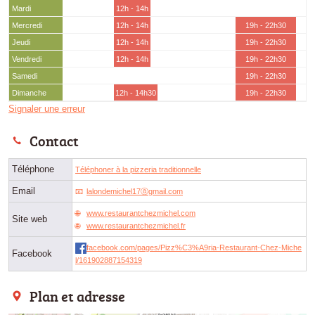
Mardi
12h - 14h
Mercredi
12h - 14h
19h - 22h30
Jeudi
12h - 14h
19h - 22h30
Vendredi
12h - 14h
19h - 22h30
Samedi
19h - 22h30
Dimanche
12h - 14h30
19h - 22h30
Signaler une erreur
Contact
Téléphone
Téléphoner à la pizzeria traditionnelle
Email
lalondemichel17ⓐgmail.com
www.restaurantchezmichel.com
Site web
www.restaurantchezmichel.fr
facebook.com/pages/Pizz%C3%A9ria-Restaurant-Chez-Miche
Facebook
l/161902887154319
Plan et adresse