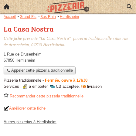
Accueil
>
Grand-Est
>
Bas-Rhin
>
Herrlisheim
La Casa Nostra
Cette fiche présente "La Casa Nostra", pizzeria traditionnelle situé
rue
de drusenheim
, 67850 Herrlisheim.
1 Rue de Drusenheim
67850 Herrlisheim
📞 Appeler cette pizzeria traditionnelle
Pizzeria traditionnelle
-
Fermée, ouvre à 17h30
Services :
à emporter
,
CB acceptée
,
livraison
Recommander cette pizzeria traditionnelle
Améliorer cette fiche
Autres pizzerias à Herrlisheim