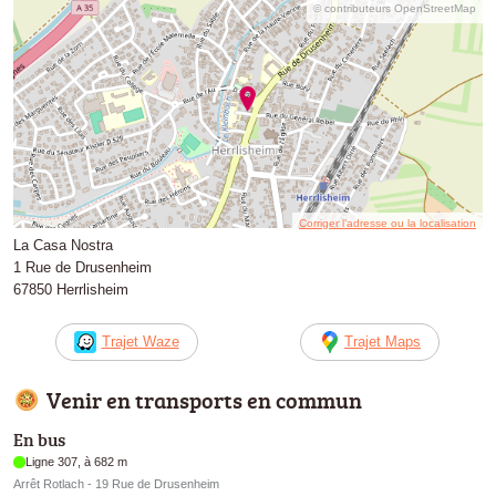
© contributeurs OpenStreetMap
Corriger l’adresse ou la localisation
La Casa Nostra
1 Rue de Drusenheim
67850 Herrlisheim
Trajet Waze
Trajet Maps
Venir en transports en commun
En bus
Ligne 307, à 682 m
Arrêt Rotlach - 19 Rue de Drusenheim