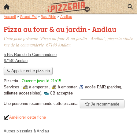
Accueil
>
Grand-Est
>
Bas-Rhin
>
Andlau
Pizza au four & au jardin - Andlau
Cette fiche présente "Pizza au four & au jardin - Andlau", pizzeria située
rue de la commanderie
, 67140 Andlau.
5 Bis Rue de la Commanderie
67140 Andlau
📞 Appeler cette pizzeria
Pizzeria
-
Ouverte jusqu'à 21h15
Services :
à emporter
,
à emporter
,
accès
PMR
(parking,
toilettes accessibles)
,
CB acceptée
Une personne
recommande
cette pizzeria.
Je recommande
Améliorer cette fiche
Autres pizzerias à Andlau