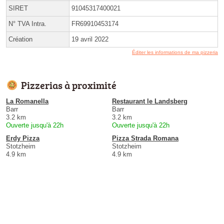
SIRET
91045317400021
N° TVA Intra.
FR69910453174
Création
19 avril 2022
Éditer les informations de ma pizzeria
Pizzerias à proximité
La Romanella
Restaurant le Landsberg
Barr
Barr
3.2 km
3.2 km
Ouverte jusqu'à 22h
Ouverte jusqu'à 22h
Erdy Pizza
Pizza Strada Romana
Stotzheim
Stotzheim
4.9 km
4.9 km