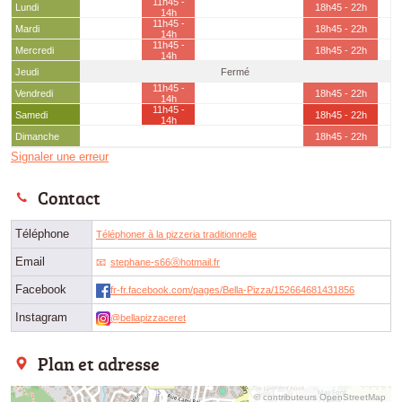
11h45 -
Lundi
18h45 - 22h
14h
11h45 -
Mardi
18h45 - 22h
14h
11h45 -
Mercredi
18h45 - 22h
14h
Jeudi
Fermé
11h45 -
Vendredi
18h45 - 22h
14h
11h45 -
Samedi
18h45 - 22h
14h
Dimanche
18h45 - 22h
Signaler une erreur
Contact
Téléphone
Téléphoner à la pizzeria traditionnelle
Email
stephane-s66ⓐhotmail.fr
Facebook
fr-fr.facebook.com/pages/Bella-Pizza/152664681431856
Instagram
@bellapizzaceret
Plan et adresse
© contributeurs OpenStreetMap