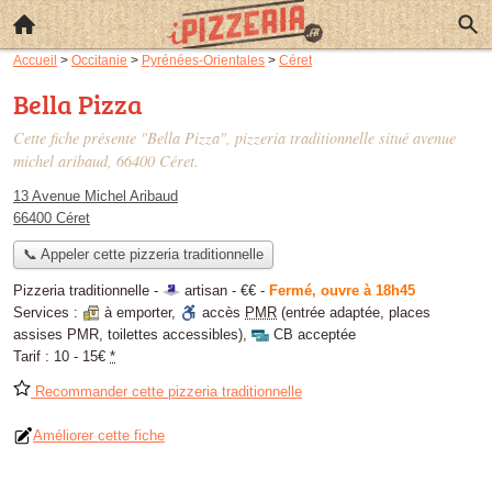
Accueil
>
Occitanie
>
Pyrénées-Orientales
>
Céret
Bella Pizza
Cette fiche présente "Bella Pizza", pizzeria traditionnelle situé
avenue
michel aribaud
, 66400 Céret.
13 Avenue Michel Aribaud
66400 Céret
📞 Appeler cette pizzeria traditionnelle
Pizzeria traditionnelle -
artisan
-
€€
-
Fermé, ouvre à 18h45
Services :
à emporter
,
accès
PMR
(entrée adaptée, places
assises PMR, toilettes accessibles)
,
CB acceptée
Tarif :
10 - 15€
*
Recommander cette pizzeria traditionnelle
Améliorer cette fiche