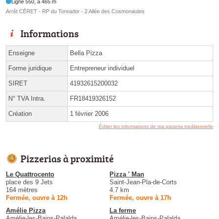
Ligne 550, à 465 m
Arrêt CÉRET - RP du Toreador - 2 Allée des Cosmonautes
Informations
Enseigne
Bella Pizza
Forme juridique
Entrepreneur individuel
SIRET
41932615200032
N° TVA Intra.
FR18419326152
Création
1 février 2006
Éditer les informations de ma pizzeria traditionnelle
Pizzerias à proximité
Le Quattrocento
Pizza ' Man
place des 9 Jets
Saint-Jean-Pla-de-Corts
164 mètres
4.7 km
Fermée, ouvre à 12h
Fermée, ouvre à 17h
Amélie Pizza
La ferme
Amélie-les-Bains-Palalda
Amélie-les-Bains-Palalda