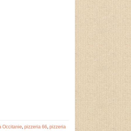
a Occitanie
,
pizzeria 66
,
pizzeria