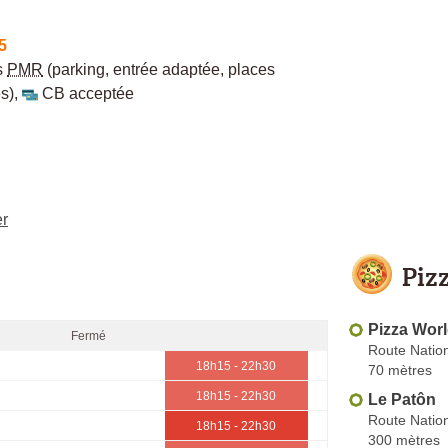
5
s
PMR
(parking, entrée adaptée, places
s)
,
CB acceptée
er
Piz
Pizza Wor
Fermé
Route Natio
18h15 - 22h30
70 mètres
18h15 - 22h30
Le Patôn
Route Natio
18h15 - 22h30
300 mètres