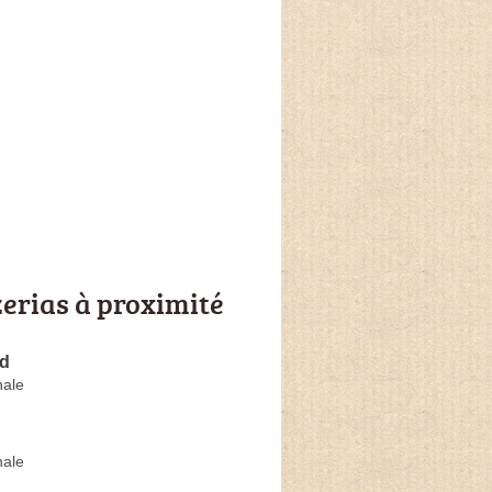
zerias à proximité
ld
nale
nale