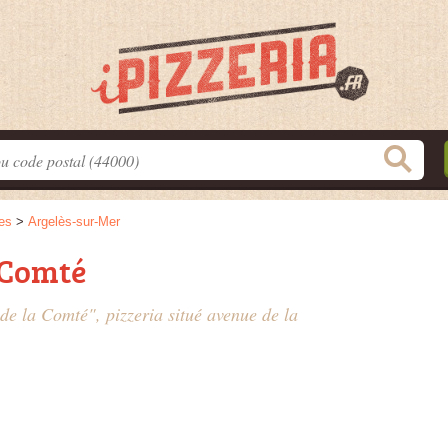
es
>
Argelès-sur-Mer
 Comté
 de la Comté", pizzeria situé
avenue de la