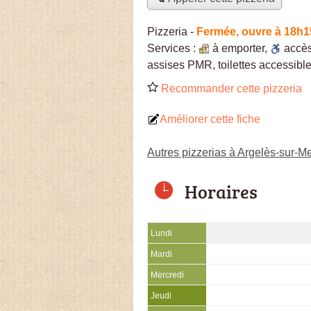
Pizzeria
-
Fermée, ouvre à 18h1
Services :
à emporter
,
accè
assises PMR, toilettes accessible
Recommander cette pizzeria
Améliorer cette fiche
Autres pizzerias à Argelès-sur-M
Horaires
Lundi
Mardi
Mercredi
Jeudi