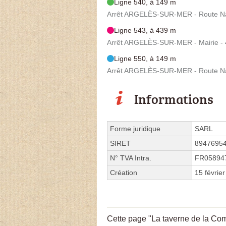
Ligne 540, à 149 m
Arrêt ARGELÈS-SUR-MER - Route Nat
Ligne 543, à 439 m
Arrêt ARGELÈS-SUR-MER - Mairie - 4
Ligne 550, à 149 m
Arrêt ARGELÈS-SUR-MER - Route Nat
Informations
Forme juridique
SARL
SIRET
8947695
N° TVA Intra.
FR05894
Création
15 févrie
Cette page "La taverne de la Comt