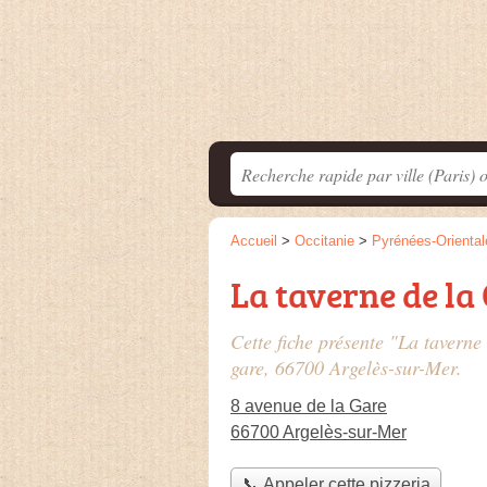
Accueil
>
Occitanie
>
Pyrénées-Oriental
La taverne de la
Cette fiche présente "La taverne
gare
, 66700 Argelès-sur-Mer.
8 avenue de la Gare
66700 Argelès-sur-Mer
📞 Appeler cette pizzeria