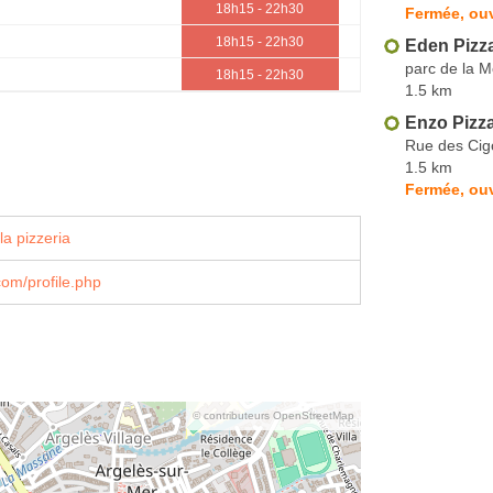
18h15 - 22h30
Fermée, ouv
18h15 - 22h30
Eden Pizz
parc de la 
18h15 - 22h30
1.5 km
Enzo Pizz
Rue des Ci
1.5 km
Fermée, ou
la pizzeria
om/profile.php
© contributeurs OpenStreetMap