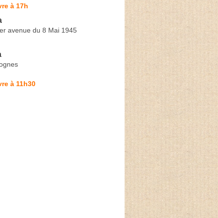
re à 17h
a
Mer avenue du 8 Mai 1945
a
gognes
vre à 11h30