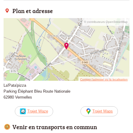
Plan et adresse
© contributeurs OpenStreetMap
Corriger l’adresse ou la localisation
La'Pata'pizza
Parking Éléphant Bleu Route Nationale
62980 Vermelles
Trajet Waze
Trajet Maps
Venir en transports en commun