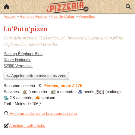
Accueil
>
Hauts-de-France
>
Pas-de-Calais
>
Vermelles
La'Pata'pizza
Cette fiche présente "La'Pata'pizza", brasserie pizzeria situé
parking
éléphant bleu
, 62980 Vermelles.
Parking Éléphant Bleu
Route Nationale
62980 Vermelles
📞 Appeler cette brasserie pizzeria
Brasserie pizzeria -
€
-
Fermée, ouvre à 17h
Services :
à emporter
,
à emporter
,
accès
PMR
(parking)
,
CB acceptée
,
livraison
Tarif :
Moins de 10€
*
Recommander cette brasserie pizzeria
Améliorer cette fiche