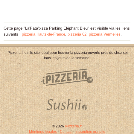
Cette page "La'Pata'pizza Parking Éléphant Bleu" est visible via les liens
suivants :
pizzeria Hauts-de-France
,
pizzeria 62
,
pizzeria Vermelles
.
iPizzeria.fr est le site idéal pour trouver la pizzeria ouverte près de chez soi
tous les jours de la semaine.
© 2026
iPizzeria.fr
Mentions légales
-
Contact
-
Inscription gratuite