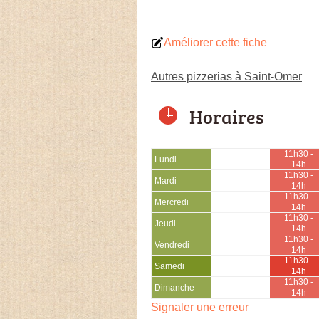
Améliorer cette fiche
Autres pizzerias à Saint-Omer
Horaires
11h30 -
Lundi
14h
11h30 -
Mardi
14h
11h30 -
Mercredi
14h
11h30 -
Jeudi
14h
11h30 -
Vendredi
14h
11h30 -
Samedi
14h
11h30 -
Dimanche
14h
Signaler une erreur