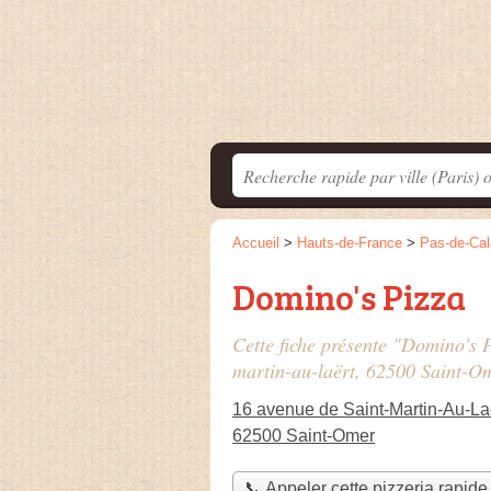
Accueil
>
Hauts-de-France
>
Pas-de-Cal
Domino's Pizza
Cette fiche présente "Domino's P
martin-au-laërt
, 62500 Saint-O
16 avenue de Saint-Martin-Au-La
62500 Saint-Omer
📞 Appeler cette pizzeria rapide