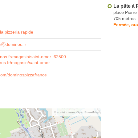
La pâte à 
place Pier
705 mètres
Fermée, ouv
a pizzeria rapide
erⓐdominos.fr
inos.fr/magasin/saint-omer_62500
os.fr/magasin/saint-omer
com/dominospizzafrance
© contributeurs OpenStreetMap