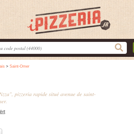
ais
>
Saint-Omer
izza", pizzeria rapide situé
avenue de saint-
mer.
ërt