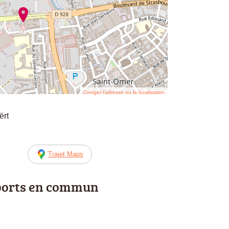
Corriger l’adresse ou la localisation
ërt
Trajet Maps
ports en commun