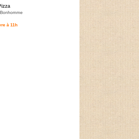
Pizza
re Bonhomme
re à 11h