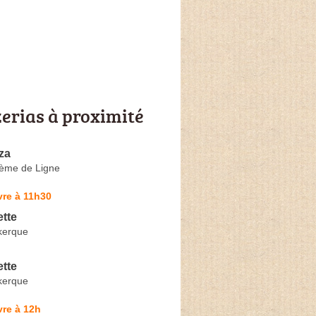
zerias à proximité
za
ième de Ligne
vre à 11h30
ette
kerque
ette
kerque
re à 12h