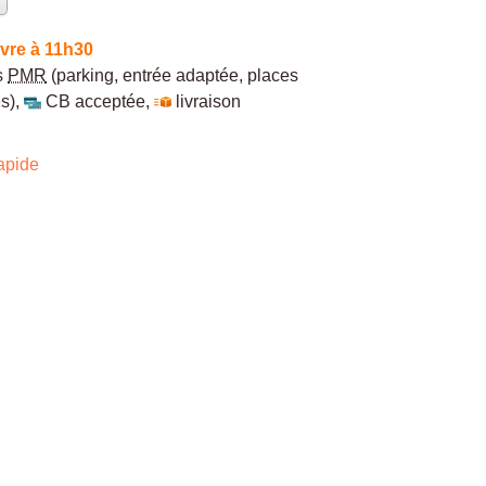
vre à 11h30
s
PMR
(parking, entrée adaptée, places
s)
,
CB acceptée
,
livraison
apide