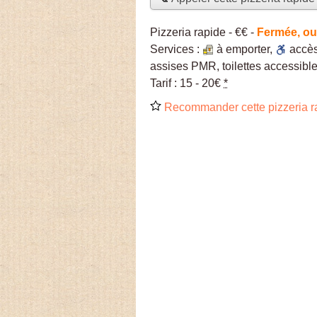
Pizzeria rapide -
€€
-
Fermée, ou
Services :
à emporter
,
accè
assises PMR, toilettes accessible
Tarif :
15 - 20€
*
Recommander cette pizzeria r