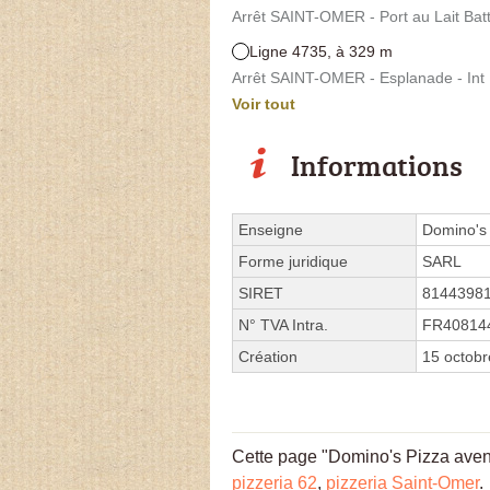
Arrêt SAINT-OMER - Port au Lait Batt
Ligne 4735, à 329 m
Arrêt SAINT-OMER - Esplanade - Int 
Voir tout
Informations
Enseigne
Domino's
Forme juridique
SARL
SIRET
8144398
N° TVA Intra.
FR40814
Création
15 octob
Cette page "Domino's Pizza avenue
pizzeria 62
,
pizzeria Saint-Omer
.