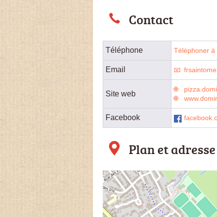
Contact
Téléphone
Téléphoner à l
Email
frsaintom
pizza.dom
Site web
www.domin
Facebook
facebook.
Plan et adresse