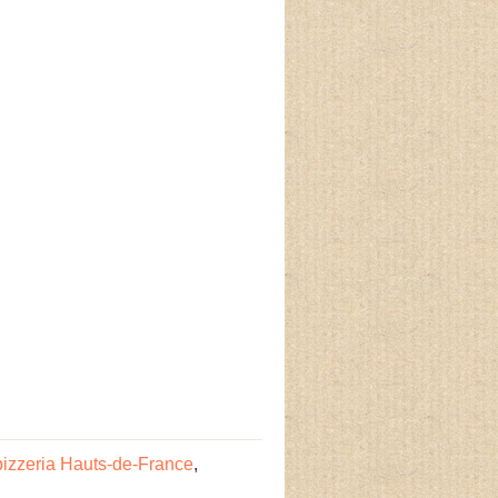
pizzeria Hauts-de-France
,