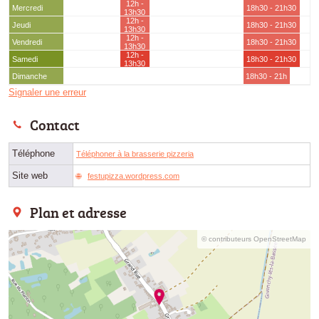
12h -
Mercredi
18h30 - 21h30
13h30
12h -
Jeudi
18h30 - 21h30
13h30
12h -
Vendredi
18h30 - 21h30
13h30
12h -
Samedi
18h30 - 21h30
13h30
Dimanche
18h30 - 21h
Signaler une erreur
Contact
Téléphone
Téléphoner à la brasserie pizzeria
Site web
festupizza.wordpress.com
Plan et adresse
© contributeurs OpenStreetMap