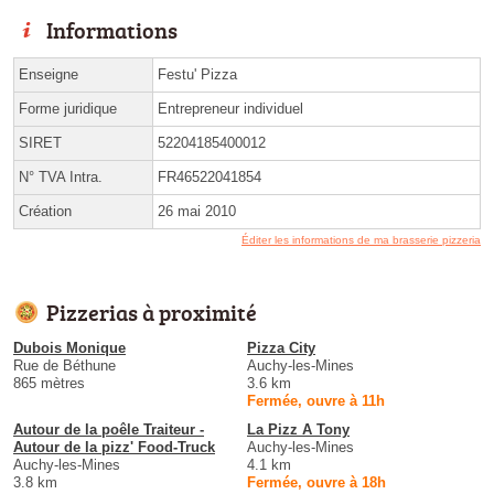
Informations
Enseigne
Festu' Pizza
Forme juridique
Entrepreneur individuel
SIRET
52204185400012
N° TVA Intra.
FR46522041854
Création
26 mai 2010
Éditer les informations de ma brasserie pizzeria
Pizzerias à proximité
Dubois Monique
Pizza City
Rue de Béthune
Auchy-les-Mines
865 mètres
3.6 km
Fermée, ouvre à 11h
Autour de la poêle Traiteur -
La Pizz A Tony
Autour de la pizz' Food-Truck
Auchy-les-Mines
Auchy-les-Mines
4.1 km
3.8 km
Fermée, ouvre à 18h