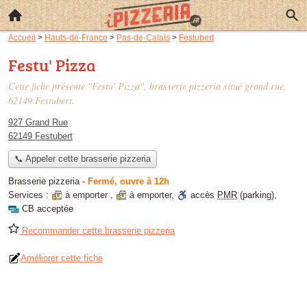
Accueil
>
Hauts-de-France
>
Pas-de-Calais
>
Festubert
Festu' Pizza
Cette fiche présente "Festu' Pizza", brasserie pizzeria situé
grand rue
,
62149 Festubert.
927 Grand Rue
62149 Festubert
📞 Appeler cette brasserie pizzeria
Brasserie pizzeria
-
Fermé, ouvre à 12h
Services :
à emporter
,
à emporter
,
accès
PMR
(parking)
,
CB acceptée
Recommander cette brasserie pizzeria
Améliorer cette fiche