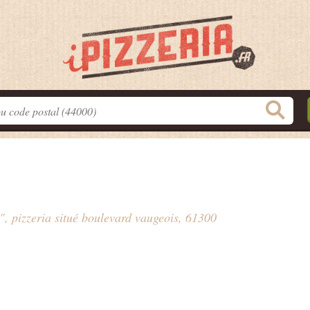
", pizzeria situé
boulevard vaugeois
, 61300