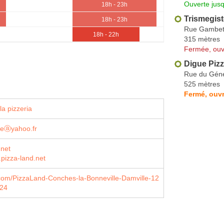
Ouverte jus
18h - 23h
Trismegist
18h - 23h
Rue Gambet
18h - 22h
315 mètres
Fermée, ouv
Digue Piz
Rue du Géné
525 mètres
Fermé, ouvr
la pizzeria
ineⓐyahoo.fr
.net
.pizza-land.net
com/PizzaLand-Conches-la-Bonneville-Damville-12
24