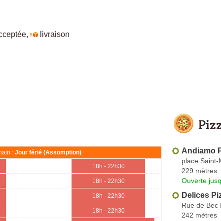
cceptée
,
livraison
Piz
Andiamo Pi
ain :
Jour férié (Assomption)
place Saint-
18h - 22h30
229 mètres
Ouverte jus
18h - 22h30
Delices Pi
18h - 22h30
Rue de Bec
18h - 22h30
242 mètres