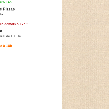
qu'à 14h
e Pizzas
ta
re demain à 17h30
za
ral de Gaulle
e à 18h