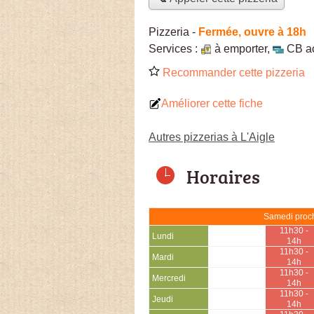
Pizzeria
-
Fermée, ouvre à 18h
Services :
à emporter
,
CB a
Recommander cette pizzeria
Améliorer cette fiche
Autres pizzerias à L'Aigle
Horaires
Samedi proch
11h30 -
Lundi
14h
11h30 -
Mardi
14h
11h30 -
Mercredi
14h
11h30 -
Jeudi
14h