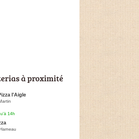
zerias à proximité
zza l'Aigle
Martin
qu'à 14h
zza
 Hameau