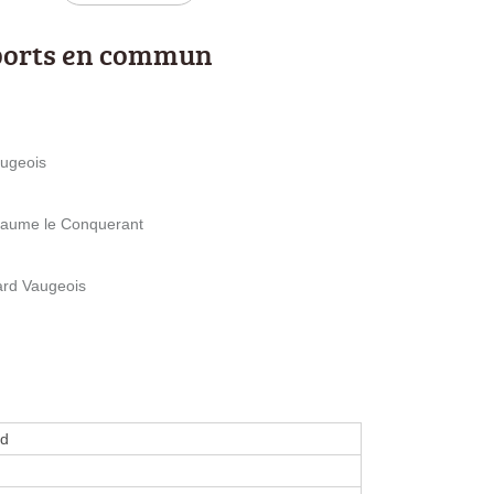
ports en commun
augeois
llaume le Conquerant
ard Vaugeois
nd