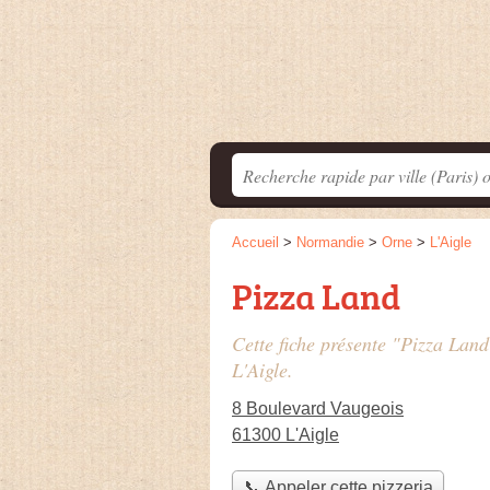
Accueil
>
Normandie
>
Orne
>
L'Aigle
Pizza Land
Cette fiche présente "Pizza Land
L'Aigle.
8 Boulevard Vaugeois
61300 L'Aigle
📞 Appeler cette pizzeria