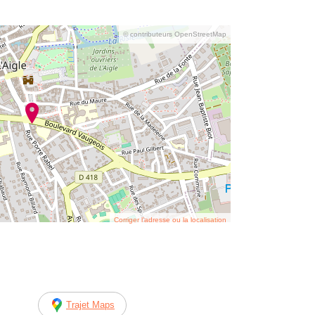
© contributeurs OpenStreetMap
Corriger l’adresse ou la localisation
Trajet Maps