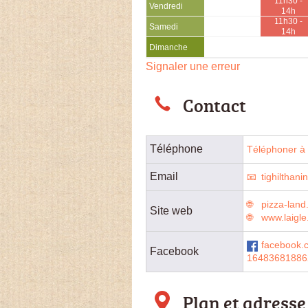
11h30 -
Vendredi
14h
11h30 -
Samedi
14h
Dimanche
Signaler une erreur
Contact
Téléphone
Téléphoner à 
Email
tighilthan
pizza-land
Site web
www.laigle
facebook.
Facebook
16483681886
Plan et adresse