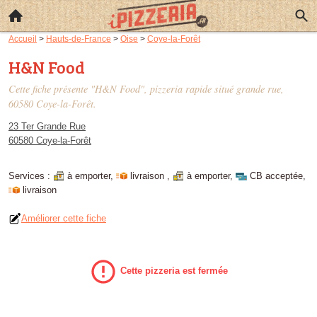
Accueil
>
Hauts-de-France
>
Oise
>
Coye-la-Forêt
H&N Food
Cette fiche présente "H&N Food", pizzeria rapide situé
grande rue
,
60580 Coye-la-Forêt.
23 Ter Grande Rue
60580 Coye-la-Forêt
Services :
à emporter
,
livraison
,
à emporter
,
CB acceptée
,
livraison
Améliorer cette fiche
Cette pizzeria est fermée