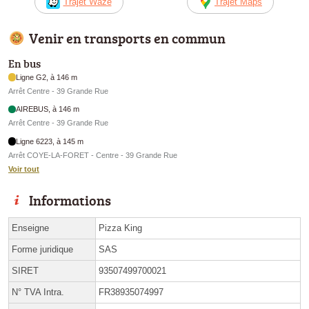
Trajet Waze
Trajet Maps
Venir en transports en commun
En bus
Ligne G2, à 146 m
Arrêt Centre - 39 Grande Rue
AIREBUS, à 146 m
Arrêt Centre - 39 Grande Rue
Ligne 6223, à 145 m
Arrêt COYE-LA-FORET - Centre - 39 Grande Rue
Voir tout
Informations
Enseigne
Pizza King
Forme juridique
SAS
SIRET
93507499700021
N° TVA Intra.
FR38935074997