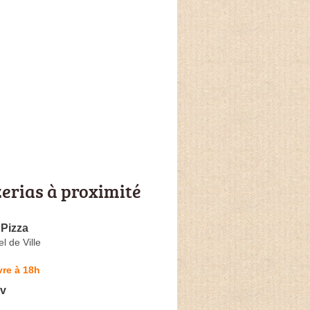
zerias à proximité
 Pizza
l de Ville
re à 18h
ev