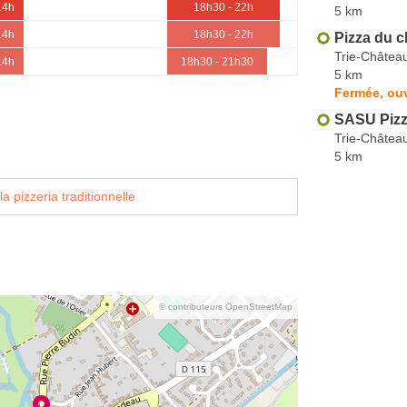
14h
18h30 - 22h
5 km
14h
18h30 - 22h
Pizza du 
Trie-Châtea
14h
18h30 - 21h30
5 km
Fermée, ouv
SASU Pizz
Trie-Châtea
5 km
a pizzeria traditionnelle
© contributeurs OpenStreetMap