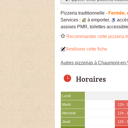
Pizzeria traditionnelle
-
Fermée, 
Services :
à emporter
,
accè
assises PMR, toilettes accessible
Recommander cette pizzeria tr
Améliorer cette fiche
Autres pizzerias à Chaumont-en-
Horaires
Lundi
Mardi
12h - 
Mercredi
12h - 
Jeudi
12h - 