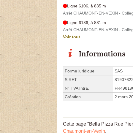
Ligne 6106, à 835 m
Arrêt CHAUMONT-EN-VEXIN - Collège
Ligne 6136, à 831 m
Arrêt CHAUMONT-EN-VEXIN - Collège
Voir tout
Informations
Forme juridique
SAS
SIRET
8190762
N° TVA Intra.
FR49819
Création
2 mars 2
Cette page "Bella Pizza Rue Pierre
Chaumont-en-Vexin
.