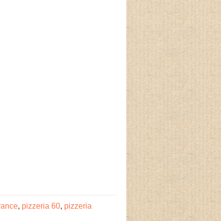
rance
,
pizzeria 60
,
pizzeria