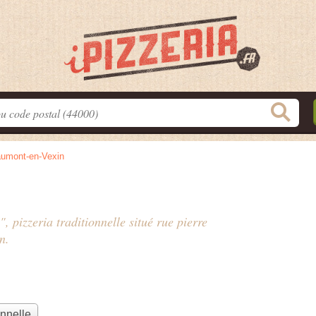
umont-en-Vexin
", pizzeria traditionnelle situé
rue pierre
n.
onnelle