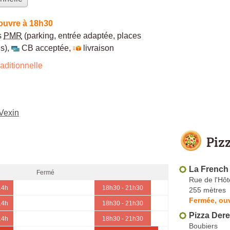
ouvre à 18h30
s
PMR
(parking, entrée adaptée, places
s)
,
CB acceptée
,
livraison
aditionnelle
Vexin
Piz
La French
Fermé
Rue de l'Hôte
14h
18h30 - 21h30
255 mètres
Fermée, ouv
14h
18h30 - 21h30
Pizza Der
14h
18h30 - 21h30
Boubiers