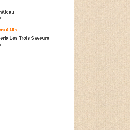
château
u
re à 18h
eria Les Trois Saveurs
u