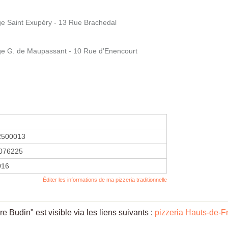
 Saint Exupéry - 13 Rue Brachedal
 G. de Maupassant - 10 Rue d’Enencourt
2500013
076225
016
Éditer les informations de ma pizzeria traditionnelle
 Budin" est visible via les liens suivants :
pizzeria Hauts-de-F