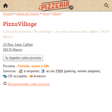
Accueil
>
Hauts-de-France
>
Nord
>
Masny
PizzaVillage
Cette fiche présente "PizzaVillage", pizzeria situé
rue jules caffart
, 59176
Masny.
23 Rue Jules Caffart
59176 Masny
📞 Appeler cette pizzeria
Pizzeria
-
Fermée, ouvre à 18h
Services :
à emporter
,
accès
PMR
(parking, entrée adaptée)
,
CB acceptée
,
livraison
Recommander cette pizzeria