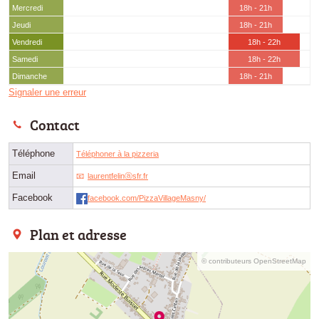
Mercredi
18h - 21h
Jeudi
18h - 21h
Vendredi
18h - 22h
Samedi
18h - 22h
Dimanche
18h - 21h
Signaler une erreur
Contact
Téléphone
Téléphoner à la pizzeria
Email
laurentfelinⓐsfr.fr
Facebook
facebook.com/PizzaVillageMasny/
Plan et adresse
© contributeurs OpenStreetMap