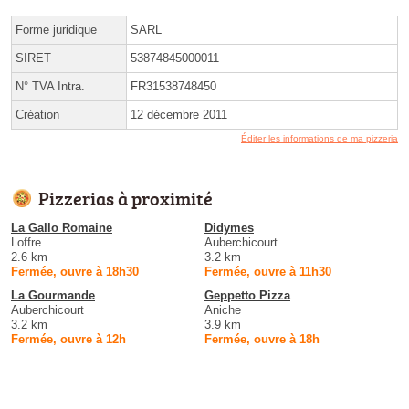
Forme juridique
SARL
SIRET
53874845000011
N° TVA Intra.
FR31538748450
Création
12 décembre 2011
Éditer les informations de ma pizzeria
Pizzerias à proximité
La Gallo Romaine
Didymes
Loffre
Auberchicourt
2.6 km
3.2 km
Fermée, ouvre à 18h30
Fermée, ouvre à 11h30
La Gourmande
Geppetto Pizza
Auberchicourt
Aniche
3.2 km
3.9 km
Fermée, ouvre à 12h
Fermée, ouvre à 18h