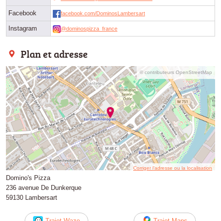
Facebook
facebook.com/DominosLambersart
Instagram
@dominospizza_france
Plan et adresse
© contributeurs OpenStreetMap
Corriger l’adresse ou la localisation
Domino's Pizza
236 avenue De Dunkerque
59130 Lambersart
Trajet Waze
Trajet Maps