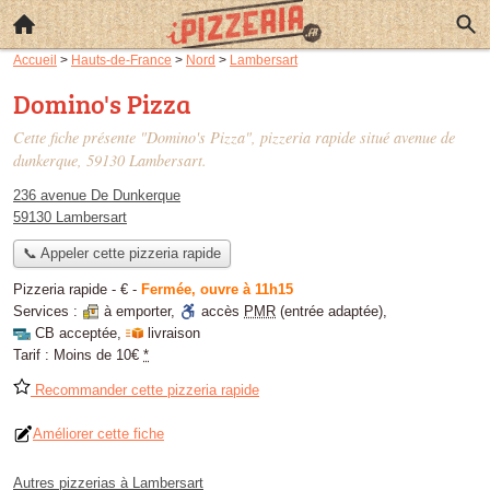
Accueil
>
Hauts-de-France
>
Nord
>
Lambersart
Domino's Pizza
Cette fiche présente "Domino's Pizza", pizzeria rapide situé
avenue de
dunkerque
, 59130 Lambersart.
236 avenue De Dunkerque
59130 Lambersart
📞 Appeler cette pizzeria rapide
Pizzeria rapide -
€
-
Fermée, ouvre à 11h15
Services :
à emporter
,
accès
PMR
(entrée adaptée)
,
CB acceptée
,
livraison
Tarif :
Moins de 10€
*
Recommander cette pizzeria rapide
Améliorer cette fiche
Autres pizzerias à Lambersart