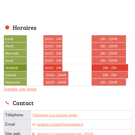
Horaires
Lundi
11h15 - 14h
18h - 22h45
Mardi
11h15 - 14h
18h - 22h45
Mercredi
11h15 - 14h
18h - 22h45
Jeudi
11h15 - 14h
18h - 22h45
Vendredi
11h15 - 14h
18h - 23h
Samedi
11h15 - 14h45
18h - 23h
Dimanche
11h15 - 14h45
18h - 22h45
Signaler une erreur
Contact
Téléphone
Téléphoner à la pizzeria rapide
Email
jonathan.cointatⓐgroupedplm.fr
Site web
dominos.fr/magasin/lambersart_59130