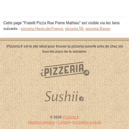
Cette page "Fratelli Pizza Rue Pierre Mathieu" est visible via les liens
suivants :
pizzeria Hauts-de-France
,
pizzeria 59
,
pizzeria Bavay
.
iPizzeria.fr est le site idéal pour trouver la pizzeria ouverte près de chez soi
tous les jours de la semaine.
© 2026
iPizzeria.fr
Mentions légales
-
Contact
-
Inscription gratuite