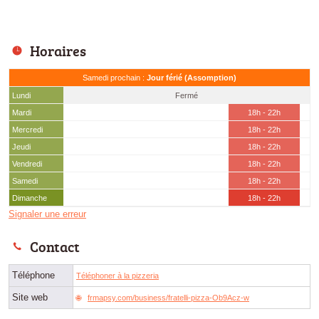
Horaires
Samedi prochain :
Jour férié (Assomption)
Lundi
Fermé
Mardi
18h - 22h
Mercredi
18h - 22h
Jeudi
18h - 22h
Vendredi
18h - 22h
Samedi
18h - 22h
Dimanche
18h - 22h
Signaler une erreur
Contact
Téléphone
Téléphoner à la pizzeria
Site web
frmapsy.com/business/fratelli-pizza-Ob9Acz-w