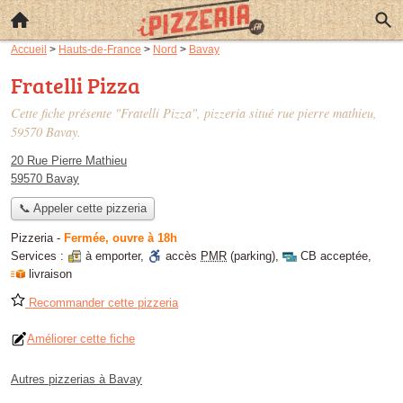
Accueil
>
Hauts-de-France
>
Nord
>
Bavay
Fratelli Pizza
Cette fiche présente "Fratelli Pizza", pizzeria situé
rue pierre mathieu
,
59570 Bavay.
20 Rue Pierre Mathieu
59570 Bavay
📞 Appeler cette pizzeria
Pizzeria
-
Fermée, ouvre à 18h
Services :
à emporter
,
accès
PMR
(parking)
,
CB acceptée
,
livraison
Recommander cette pizzeria
Améliorer cette fiche
Autres pizzerias à Bavay