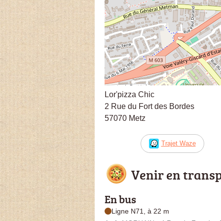
Lor'pizza Chic
2 Rue du Fort des Bordes
57070 Metz
Trajet Waze
Venir en trans
En bus
Ligne N71, à 22 m