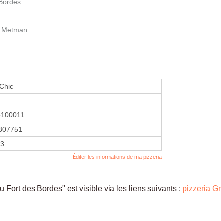
 Bordes
l Metman
 Chic
5100011
807751
13
Éditer les informations de ma pizzeria
 Fort des Bordes" est visible via les liens suivants :
pizzeria G