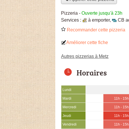
Pizzeria
-
Ouverte jusqu'à 23h
Services :
à emporter
,
CB a
Recommander cette pizzeria
Améliorer cette fiche
Autres pizzerias à Metz
Horaires
Lundi
Mardi
11h - 15h
Mercredi
11h - 15h
Jeudi
11h - 15h
Vendredi
11h - 15h