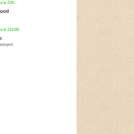
qu'à 22h
Food
qu'à 21h30
o
stopol