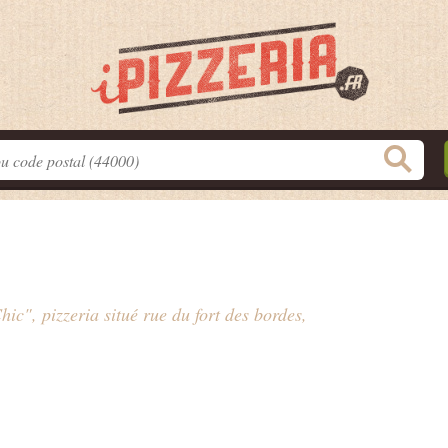
hic", pizzeria situé
rue du fort des bordes
,