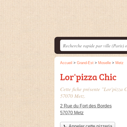
Accueil
>
Grand-Est
>
Moselle
>
Metz
Lor'pizza Chic
Cette fiche présente "Lor'pizza C
57070 Metz.
2 Rue du Fort des Bordes
57070 Metz
📞 Appeler cette pizzeria