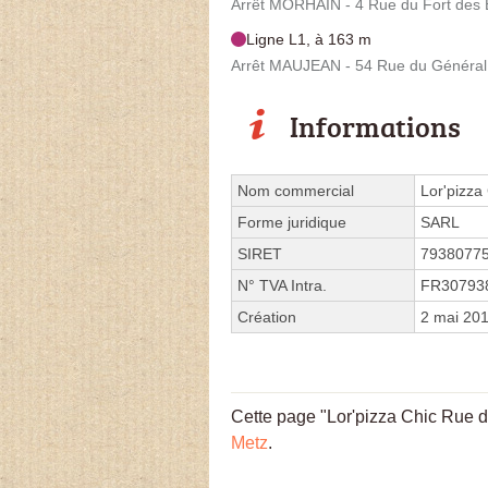
Arrêt MORHAIN - 4 Rue du Fort des
Ligne L1, à 163 m
Arrêt MAUJEAN - 54 Rue du Généra
Informations
Nom commercial
Lor'pizza
Forme juridique
SARL
SIRET
7938077
N° TVA Intra.
FR30793
Création
2 mai 20
Cette page "Lor'pizza Chic Rue du
Metz
.