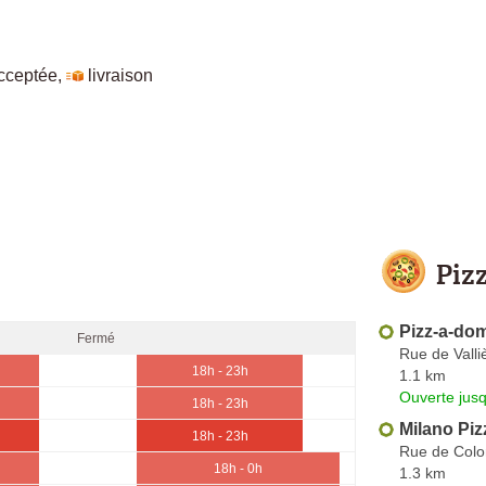
cceptée
,
livraison
Piz
Pizz-a-do
Fermé
Rue de Valli
18h - 23h
1.1 km
Ouverte jus
18h - 23h
Milano Piz
18h - 23h
Rue de Col
18h - 0h
1.3 km