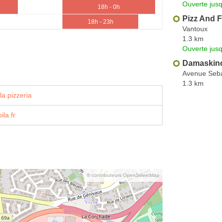
Ouverte jus
18h - 0h
Pizz And 
18h - 23h
Vantoux
1.3 km
Ouverte jus
Damaskin
Avenue Seba
1.3 km
la pizzeria
ila.fr
© contributeurs OpenStreetMap