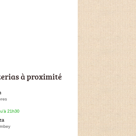
zerias à proximité
m
ères
qu'à 21h30
za
ombey