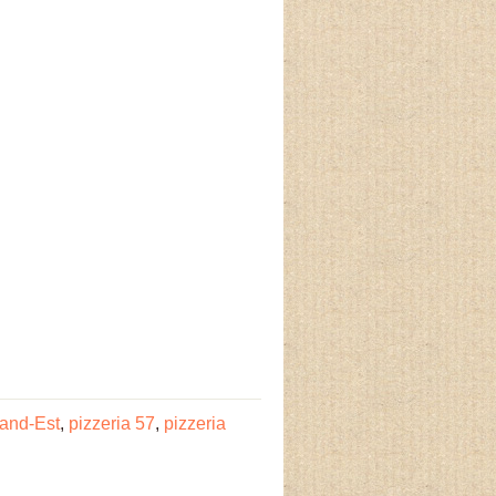
rand-Est
,
pizzeria 57
,
pizzeria