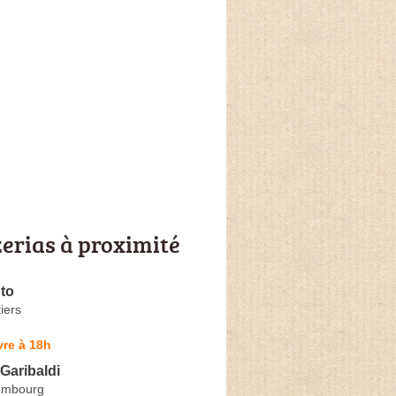
zerias à proximité
to
iers
re à 18h
 Garibaldi
embourg