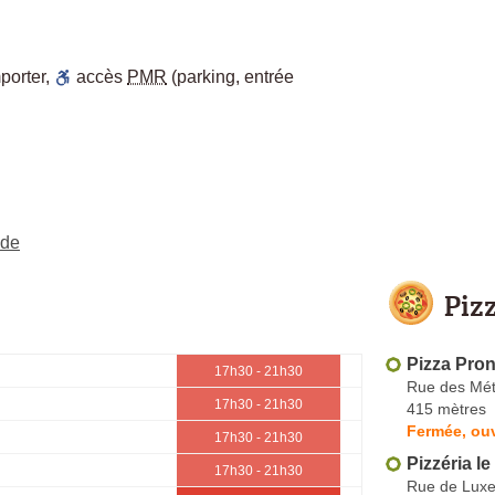
porter
,
accès
PMR
(parking, entrée
nde
Piz
Pizza Pron
17h30 - 21h30
Rue des Mét
17h30 - 21h30
415 mètres
Fermée, ouv
17h30 - 21h30
Pizzéria le
17h30 - 21h30
Rue de Lux