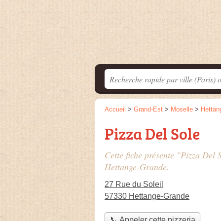
Accueil
>
Grand-Est
>
Moselle
>
Hettan
Pizza Del Sole
Cette fiche présente "Pizza Del S
Hettange-Grande.
27 Rue du Soleil
57330 Hettange-Grande
📞 Appeler cette pizzeria