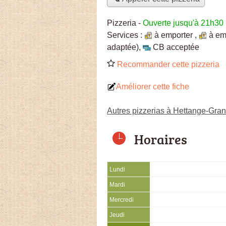
Pizzeria
-
Ouverte jusqu'à 21h30
Services :
à emporter
,
à em
adaptée)
,
CB acceptée
Recommander cette pizzeria
Améliorer cette fiche
Autres pizzerias à Hettange-Gra
Horaires
Lundi
Mardi
Mercredi
Jeudi