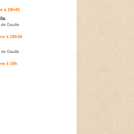
re à 18h45
lia
 de Gaulle
vre à 18h30
 de Gaulle
re à 18h