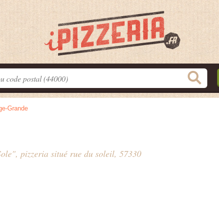
ge-Grande
ole", pizzeria situé
rue du soleil
, 57330