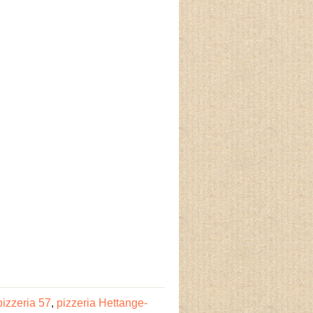
pizzeria 57
,
pizzeria Hettange-