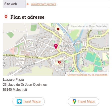
Site web
www.lazzaro-pizza.fr
Plan et adresse
© contributeurs OpenStreetMap
Corriger l’adresse ou la localisation
Lazzaro Pizza
26 place du Dr Jean Queinnec
56140 Malestroit
Trajet Waze
Trajet Maps