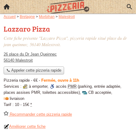
Accueil
>
Bretagne
>
Morbihan
>
Malestroit
Lazzaro Pizza
Cette fiche présente "Lazzaro Pizza", pizzeria rapide situé
place du dr
jean queinnec
, 56140 Malestroit.
26 place du Dr Jean Queinnec
56140 Malestroit
📞 Appeler cette pizzeria rapide
Pizzeria rapide -
€€
-
Fermée, ouvre à 11h
Services :
à emporter
,
accès
PMR
(parking, entrée adaptée,
places assises PMR, toilettes accessibles)
,
CB acceptée
,
livraison
Tarif :
10 - 15€
*
Recommander cette pizzeria rapide
Améliorer cette fiche