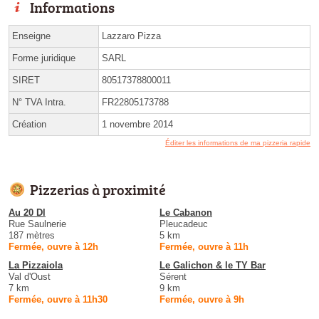
Informations
Enseigne
Lazzaro Pizza
Forme juridique
SARL
SIRET
80517378800011
N° TVA Intra.
FR22805173788
Création
1 novembre 2014
Éditer les informations de ma pizzeria rapide
Pizzerias à proximité
Au 20 Dl
Le Cabanon
Rue Saulnerie
Pleucadeuc
187 mètres
5 km
Fermée, ouvre à 12h
Fermée, ouvre à 11h
La Pizzaiola
Le Galichon & le TY Bar
Val d'Oust
Sérent
7 km
9 km
Fermée, ouvre à 11h30
Fermée, ouvre à 9h