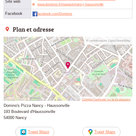
Site web
www.dominos.fr/magasin/nancy-haussonville
Facebook
facebook.com/Dominos
Plan et adresse
© contributeurs OpenStreetMap
Corriger l’adresse ou la localisation
Domino's Pizza Nancy - Haussonville
193 Boulevard d'Haussonville
54000 Nancy
Trajet Waze
Trajet Maps