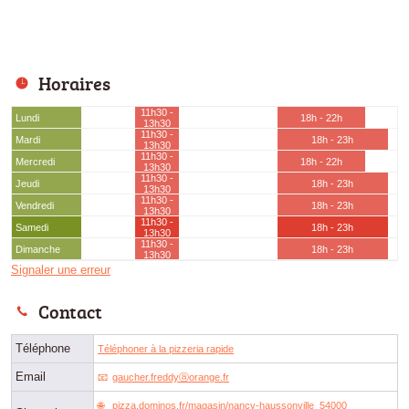
Horaires
11h30 -
Lundi
18h - 22h
13h30
11h30 -
Mardi
18h - 23h
13h30
11h30 -
Mercredi
18h - 22h
13h30
11h30 -
Jeudi
18h - 23h
13h30
11h30 -
Vendredi
18h - 23h
13h30
11h30 -
Samedi
18h - 23h
13h30
11h30 -
Dimanche
18h - 23h
13h30
Signaler une erreur
Contact
Téléphone
Téléphoner à la pizzeria rapide
Email
gaucher.freddyⓐorange.fr
pizza.dominos.fr/magasin/nancy-haussonville_54000