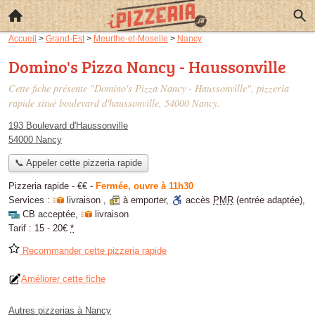
Accueil
>
Grand-Est
>
Meurthe-et-Moselle
>
Nancy
Domino's Pizza Nancy - Haussonville
Cette fiche présente "Domino's Pizza Nancy - Haussonville", pizzeria
rapide situé
boulevard d'haussonville
, 54000 Nancy.
193 Boulevard d'Haussonville
54000 Nancy
📞 Appeler cette pizzeria rapide
Pizzeria rapide -
€€
-
Fermée, ouvre à 11h30
Services :
livraison
,
à emporter
,
accès
PMR
(entrée adaptée)
,
CB acceptée
,
livraison
Tarif :
15 - 20€
*
Recommander cette pizzeria rapide
Améliorer cette fiche
Autres pizzerias à Nancy