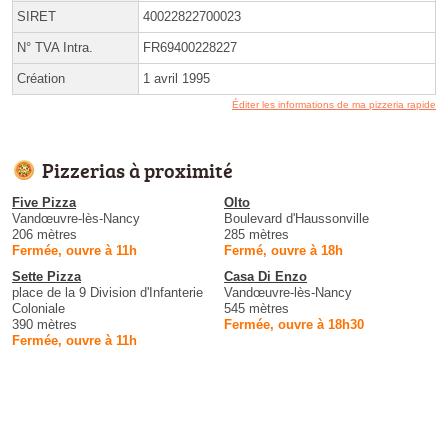
SIRET
40022822700023
N° TVA Intra.
FR69400228227
Création
1 avril 1995
Éditer les informations de ma pizzeria rapide
Pizzerias à proximité
Five Pizza
Olto
Vandœuvre-lès-Nancy
Boulevard d'Haussonville
206 mètres
285 mètres
Fermée, ouvre à 11h
Fermé, ouvre à 18h
Sette Pizza
Casa Di Enzo
place de la 9 Division d'Infanterie
Vandœuvre-lès-Nancy
Coloniale
545 mètres
390 mètres
Fermée, ouvre à 18h30
Fermée, ouvre à 11h