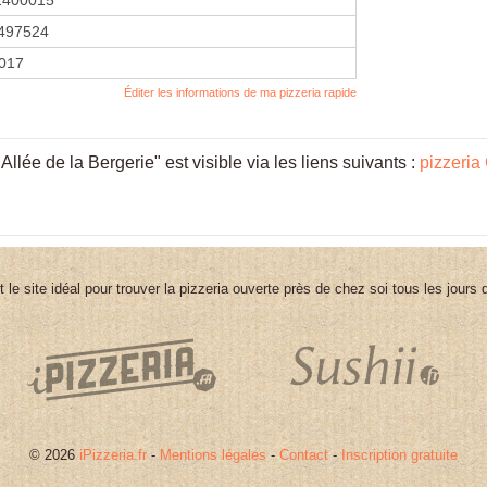
497524
2017
Éditer les informations de ma pizzeria rapide
lée de la Bergerie" est visible via les liens suivants :
pizzeria
st le site idéal pour trouver la pizzeria ouverte près de chez soi tous les jours
© 2026
iPizzeria.fr
-
Mentions légales
-
Contact
-
Inscription gratuite