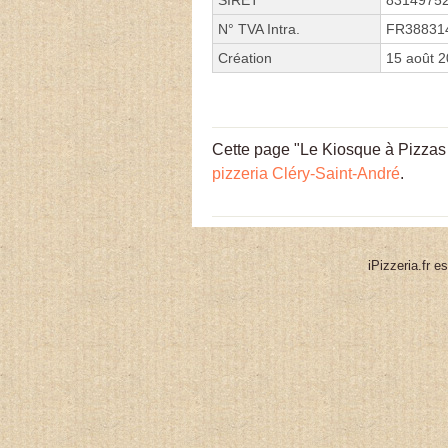
N° TVA Intra.
FR38831
Création
15 août 
Cette page "Le Kiosque à Pizzas Al
pizzeria Cléry-Saint-André
.
iPizzeria.fr e