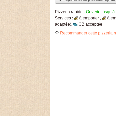
Pizzeria rapide
-
Ouverte jusqu'à
Services :
à emporter
,
à em
adaptée)
,
CB acceptée
Recommander cette pizzeria r