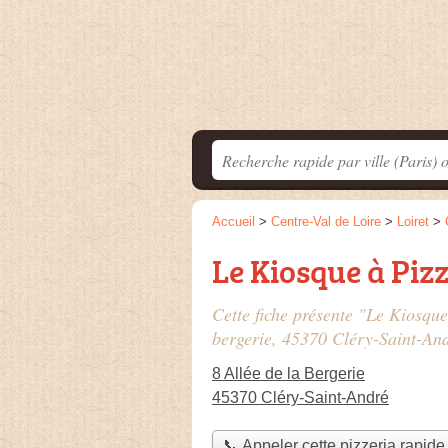
Accueil
>
Centre-Val de Loire
>
Loiret
>
Le Kiosque à Piz
Cette fiche présente "Le Kiosque
bergerie
, 45370 Cléry-Saint-And
8 Allée de la Bergerie
45370 Cléry-Saint-André
📞 Appeler cette pizzeria rapide