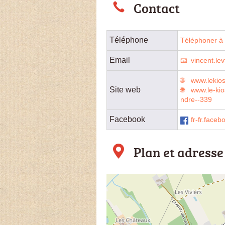
Contact
Téléphone
Téléphoner à l
Email
vincent.l
www.lekio
Site web
www.le-ki
ndre--339
Facebook
fr-fr.face
Plan et adresse