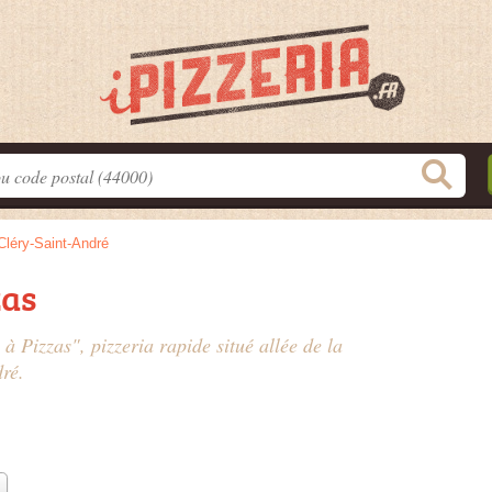
Cléry-Saint-André
zas
 à Pizzas", pizzeria rapide situé
allée de la
ré.