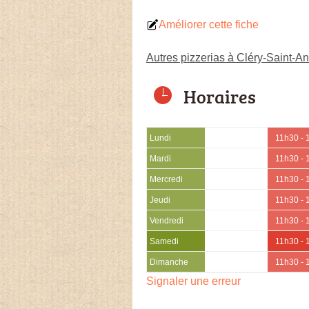
Améliorer cette fiche
Autres pizzerias à Cléry-Saint-A
Horaires
Lundi
11h30 - 
Mardi
11h30 - 
Mercredi
11h30 - 
Jeudi
11h30 - 
Vendredi
11h30 - 
Samedi
11h30 - 
Dimanche
11h30 - 
Signaler une erreur