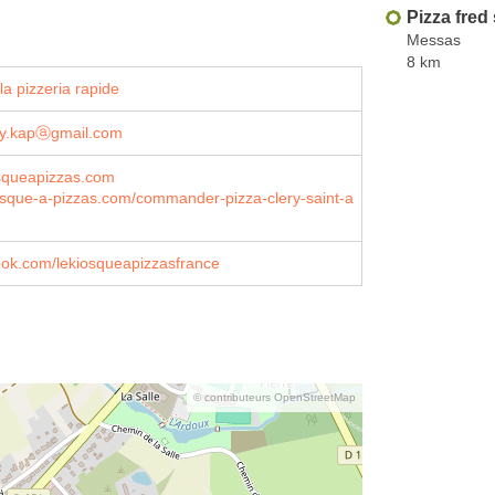
Pizza fred 
Messas
8 km
a pizzeria rapide
evy.kapⓐgmail.com
squeapizzas.com
osque-a-pizzas.com/commander-pizza-clery-saint-a
book.com/lekiosqueapizzasfrance
© contributeurs OpenStreetMap