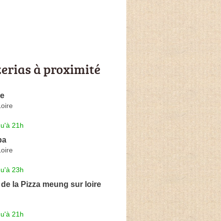
zerias à proximité
se
oire
qu'à 21h
ba
oire
qu'à 23h
de la Pizza meung sur loire
qu'à 21h