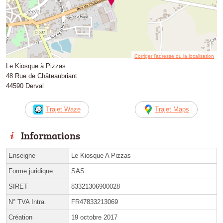
Corriger l’adresse ou la localisation
Le Kiosque à Pizzas
48 Rue de Châteaubriant
44590 Derval
Trajet Waze
Trajet Maps
Informations
Enseigne
Le Kiosque A Pizzas
Forme juridique
SAS
SIRET
83321306900028
N° TVA Intra.
FR47833213069
Création
19 octobre 2017