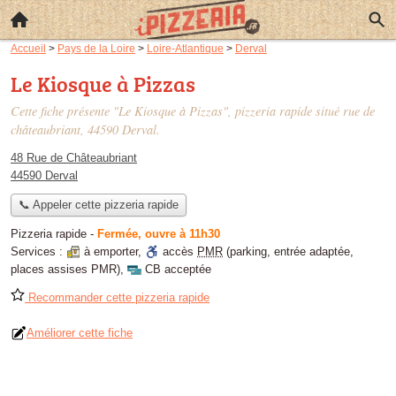
Accueil
>
Pays de la Loire
>
Loire-Atlantique
>
Derval
Le Kiosque à Pizzas
Cette fiche présente "Le Kiosque à Pizzas", pizzeria rapide situé
rue de
châteaubriant
, 44590 Derval.
48 Rue de Châteaubriant
44590 Derval
📞 Appeler cette pizzeria rapide
Pizzeria rapide
-
Fermée, ouvre à 11h30
Services :
à emporter
,
accès
PMR
(parking, entrée adaptée,
places assises PMR)
,
CB acceptée
Recommander cette pizzeria rapide
Améliorer cette fiche