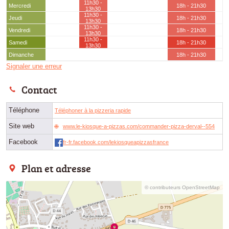
11h30 -
Mercredi
18h - 21h30
13h30
11h30 -
Jeudi
18h - 21h30
13h30
11h30 -
Vendredi
18h - 21h30
13h30
11h30 -
Samedi
18h - 21h30
13h30
Dimanche
18h - 21h30
Signaler une erreur
Contact
Téléphone
Téléphoner à la pizzeria rapide
Site web
www.le-kiosque-a-pizzas.com/commander-pizza-derval--554
Facebook
fr-fr.facebook.com/lekiosqueapizzasfrance
Plan et adresse
© contributeurs OpenStreetMap