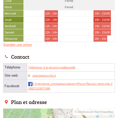
Lundi
Fermé
Mardi
Fermé
Mercredi
12h - 14h
19h - 21h30
Jeudi
12h - 14h
19h - 21h30
Vendredi
12h - 14h
19h - 21h30
Samedi
12h - 14h
19h - 21h30
Dimanche
12h - 14h
19h - 21h
Signaler une erreur
Contact
Téléphone
Téléphoner à la pizzeria traditionnelle
Site web
www.lepinocchio.fr
fr-fr.facebook.com/pages/category/Pizza-Place/Le-pinocchio-2
Facebook
28822103871586
Plan et adresse
© contributeurs OpenStreetMap