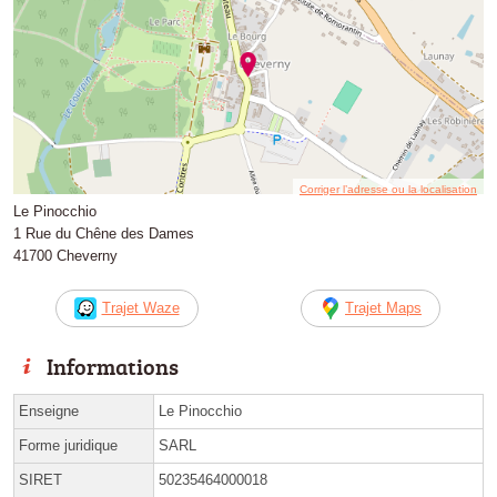
Corriger l’adresse ou la localisation
Le Pinocchio
1 Rue du Chêne des Dames
41700 Cheverny
Trajet Waze
Trajet Maps
Informations
Enseigne
Le Pinocchio
Forme juridique
SARL
SIRET
50235464000018