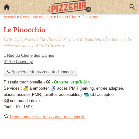
Accueil
>
Centre-Val de Loire
>
Loir-et-Cher
>
Cheverny
Le Pinocchio
Cette fiche présente "Le Pinocchio", pizzeria traditionnelle situé
rue du
chêne des dames
, 41700 Cheverny.
1 Rue du Chêne des Dames
41700 Cheverny
📞 Appeler cette pizzeria traditionnelle
Pizzeria traditionnelle -
€€
-
Ouverte jusqu'à 14h
Services :
à emporter
,
accès
PMR
(parking, entrée adaptée,
places assises PMR, toilettes accessibles)
,
CB acceptée
,
commande drive
Tarif :
10 - 15€
*
Recommander cette pizzeria traditionnelle