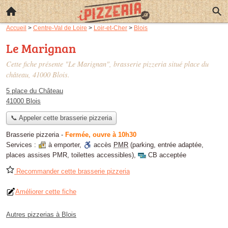
Accueil
>
Centre-Val de Loire
>
Loir-et-Cher
>
Blois
Le Marignan
Cette fiche présente "Le Marignan", brasserie pizzeria situé
place du
château
, 41000 Blois.
5 place du Château
41000 Blois
📞 Appeler cette brasserie pizzeria
Brasserie pizzeria
-
Fermée, ouvre à 10h30
Services :
à emporter
,
accès
PMR
(parking, entrée adaptée,
places assises PMR, toilettes accessibles)
,
CB acceptée
Recommander cette brasserie pizzeria
Améliorer cette fiche
Autres pizzerias à Blois