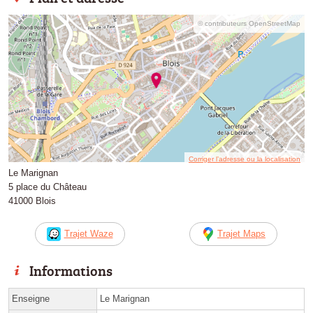
© contributeurs OpenStreetMap
Corriger l’adresse ou la localisation
Le Marignan
5 place du Château
41000 Blois
Trajet Waze
Trajet Maps
Informations
Enseigne
Le Marignan