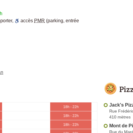
2h
porter
,
accès
PMR
(parking, entrée
an
Piz
Jack's Piz
18h - 22h
Rue Frédéric
18h - 22h
410 mètres
18h - 22h
Mont de P
Rue du Maré