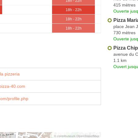
18h - 22h
415 mètres
18h - 22h
Ouverte jus
18h - 22h
Pizza Mari
place Jean 
18h - 22h
730 mètres
Ouverte jus
Pizza Chi
avenue du C
1.1 km
Ouvert jusqu
la pizzeria
pizza-40.com
om/profile.php
© contributeurs OpenStreetMap