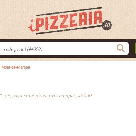
>
Mont-de-Marsan
", pizzeria situé
place prte campet
, 40000