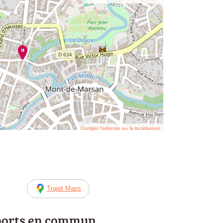
Corriger l’adresse ou la localisation
Trajet Maps
ports en commun