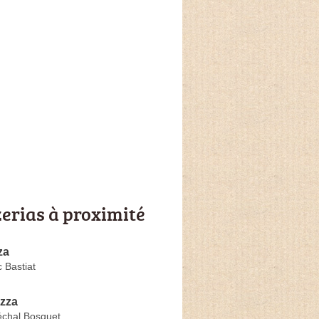
zerias à proximité
za
 Bastiat
izza
chal Bosquet