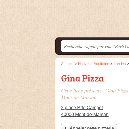
Accueil
>
Nouvelle-Aquitaine
>
Landes
Gina Pizza
Cette fiche présente "Gina Pizza
Mont-de-Marsan.
2 place Prte Campet
40000 Mont-de-Marsan
📞 Appeler cette pizzeria