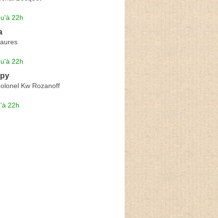
qu'à 22h
a
Jaures
qu'à 22h
ppy
olonel Kw Rozanoff
'à 22h