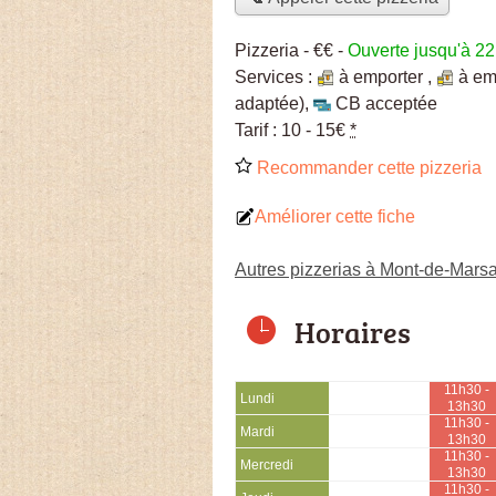
Pizzeria -
€€
-
Ouverte jusqu'à 2
Services :
à emporter
,
à em
adaptée)
,
CB acceptée
Tarif :
10 - 15€
*
Recommander cette pizzeria
Améliorer cette fiche
Autres pizzerias à Mont-de-Mars
Horaires
11h30 -
Lundi
13h30
11h30 -
Mardi
13h30
11h30 -
Mercredi
13h30
11h30 -