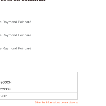
ace Raymond Poincaré
ace Raymond Poincaré
ace Raymond Poincaré
0900034
729309
 2001
Éditer les informations de ma pizzeria