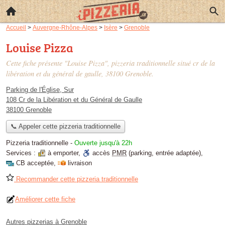
Accueil
>
Auvergne-Rhône-Alpes
>
Isère
>
Grenoble
Louise Pizza
Cette fiche présente "Louise Pizza", pizzeria traditionnelle situé
cr de la
libération et du général de gaulle
, 38100 Grenoble.
Parking de l'Église, Sur
108 Cr de la Libération et du Général de Gaulle
38100 Grenoble
📞 Appeler cette pizzeria traditionnelle
Pizzeria traditionnelle
-
Ouverte jusqu'à 22h
Services :
à emporter
,
accès
PMR
(parking, entrée adaptée)
,
CB acceptée
,
livraison
Recommander cette pizzeria traditionnelle
Améliorer cette fiche
Autres pizzerias à Grenoble