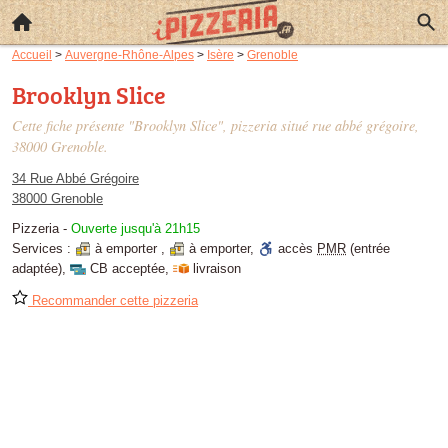
Accueil
>
Auvergne-Rhône-Alpes
>
Isère
>
Grenoble
Brooklyn Slice
Cette fiche présente "Brooklyn Slice", pizzeria situé
rue abbé grégoire
,
38000 Grenoble.
34 Rue Abbé Grégoire
38000 Grenoble
Pizzeria
-
Ouverte jusqu'à 21h15
Services :
à emporter
,
à emporter
,
accès
PMR
(entrée
adaptée)
,
CB acceptée
,
livraison
Recommander cette pizzeria