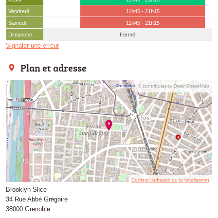
Vendredi
11h45 - 21h15
Samedi
11h45 - 21h15
Dimanche
Fermé
Signaler une erreur
Plan et adresse
© contributeurs OpenStreetMap
Corriger l’adresse ou la localisation
Brooklyn Slice
34 Rue Abbé Grégoire
38000 Grenoble