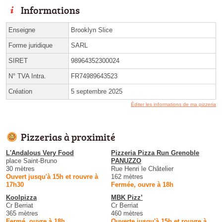
Informations
Enseigne
Brooklyn Slice
Forme juridique
SARL
SIRET
98964352300024
N° TVA Intra.
FR74989643523
Création
5 septembre 2025
Éditer les informations de ma pizzeria
Pizzerias à proximité
L'Andalous Very Food
Pizzeria Pizza Run Grenoble
place Saint-Bruno
PANUZZO
30 mètres
Rue Henri le Châtelier
Ouvert jusqu'à 15h et rouvre à
162 mètres
17h30
Fermée, ouvre à 18h
Koolpizza
MBK Pizz’
Cr Berriat
Cr Berriat
365 mètres
460 mètres
Fermé, ouvre à 18h
Ouverte jusqu'à 15h et rouvre à