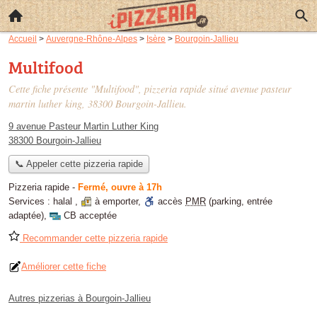
Accueil
>
Auvergne-Rhône-Alpes
>
Isère
>
Bourgoin-Jallieu
Multifood
Cette fiche présente "Multifood", pizzeria rapide situé
avenue pasteur
martin luther king
, 38300 Bourgoin-Jallieu.
9 avenue Pasteur Martin Luther King
38300 Bourgoin-Jallieu
📞 Appeler cette pizzeria rapide
Pizzeria rapide
-
Fermé, ouvre à 17h
Services :
halal
,
à emporter
,
accès
PMR
(parking, entrée
adaptée)
,
CB acceptée
Recommander cette pizzeria rapide
Améliorer cette fiche
Autres pizzerias à Bourgoin-Jallieu