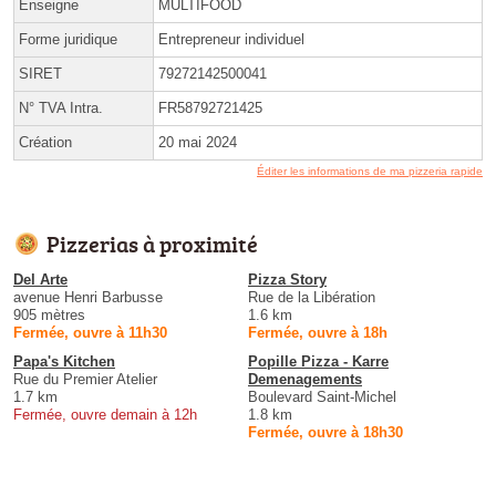
Enseigne
MULTIFOOD
Forme juridique
Entrepreneur individuel
SIRET
79272142500041
N° TVA Intra.
FR58792721425
Création
20 mai 2024
Éditer les informations de ma pizzeria rapide
Pizzerias à proximité
Del Arte
Pizza Story
avenue Henri Barbusse
Rue de la Libération
905 mètres
1.6 km
Fermée, ouvre à 11h30
Fermée, ouvre à 18h
Papa's Kitchen
Popille Pizza - Karre
Rue du Premier Atelier
Demenagements
1.7 km
Boulevard Saint-Michel
Fermée, ouvre demain à 12h
1.8 km
Fermée, ouvre à 18h30