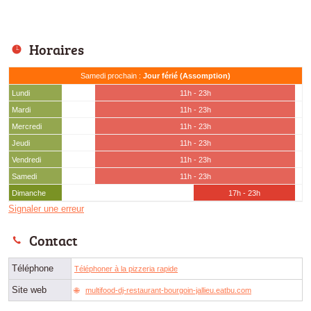
Horaires
Samedi prochain :
Jour férié (Assomption)
Lundi
11h - 23h
Mardi
11h - 23h
Mercredi
11h - 23h
Jeudi
11h - 23h
Vendredi
11h - 23h
Samedi
11h - 23h
Dimanche
17h - 23h
Signaler une erreur
Contact
Téléphone
Téléphoner à la pizzeria rapide
Site web
multifood-dj-restaurant-bourgoin-jallieu.eatbu.com