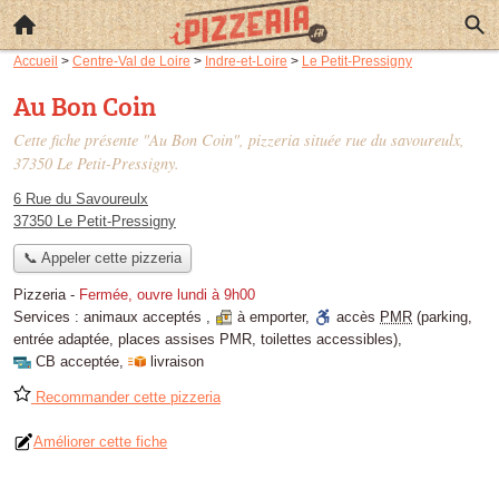
Accueil
>
Centre-Val de Loire
>
Indre-et-Loire
>
Le Petit-Pressigny
Au Bon Coin
Cette fiche présente "Au Bon Coin", pizzeria située
rue du savoureulx
,
37350 Le Petit-Pressigny.
6 Rue du Savoureulx
37350 Le Petit-Pressigny
📞 Appeler cette pizzeria
Pizzeria
-
Fermée, ouvre lundi à 9h00
Services :
animaux acceptés
,
à emporter
,
accès
PMR
(parking,
entrée adaptée, places assises PMR, toilettes accessibles)
,
CB acceptée
,
livraison
Recommander cette pizzeria
Améliorer cette fiche