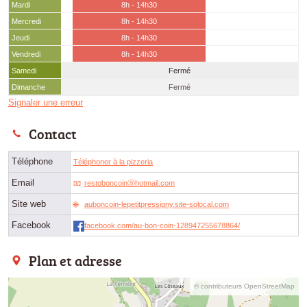
Mardi
8h - 14h30
Mercredi
8h - 14h30
Jeudi
8h - 14h30
Vendredi
8h - 14h30
Samedi
Fermé
Dimanche
Fermé
Signaler une erreur
Contact
Téléphone
Téléphoner à la pizzeria
Email
restoboncoinⓐhotmail.com
Site web
auboncoin-lepetitpressigny.site-solocal.com
Facebook
facebook.com/au-bon-coin-128947255678864/
Plan et adresse
© contributeurs OpenStreetMap