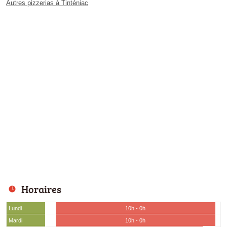
Autres pizzerias à Tinténiac
Horaires
Lundi
10h - 0h
Mardi
10h - 0h