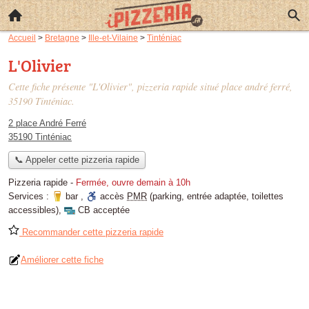
Accueil
>
Bretagne
>
Ille-et-Vilaine
>
Tinténiac
L'Olivier
Cette fiche présente "L'Olivier", pizzeria rapide situé
place andré ferré
,
35190 Tinténiac.
2 place André Ferré
35190 Tinténiac
📞 Appeler cette pizzeria rapide
Pizzeria rapide
-
Fermée, ouvre demain à 10h
Services :
bar
,
accès
PMR
(parking, entrée adaptée, toilettes
accessibles)
,
CB acceptée
Recommander cette pizzeria rapide
Améliorer cette fiche