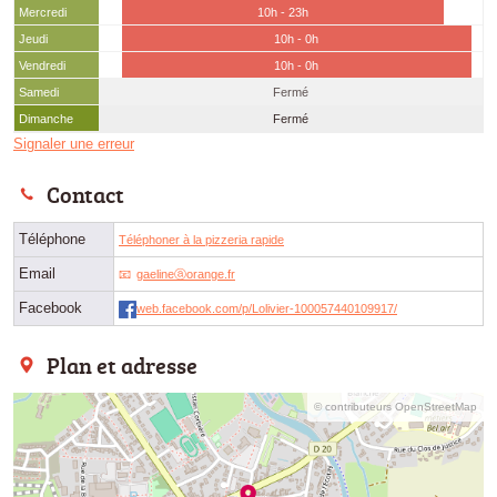
Mercredi
10h - 23h
Jeudi
10h - 0h
Vendredi
10h - 0h
Samedi
Fermé
Dimanche
Fermé
Signaler une erreur
Contact
Téléphone
Téléphoner à la pizzeria rapide
Email
gaelineⓐorange.fr
Facebook
web.facebook.com/p/Lolivier-100057440109917/
Plan et adresse
© contributeurs OpenStreetMap