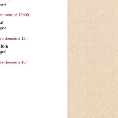
igné
re mardi à 12h00
uf
igné
re demain à 12h
iola
igné
re demain à 10h