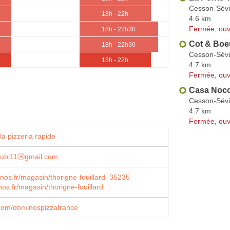
Cesson-Sév
18h - 22h
4.6 km
Fermée, ouv
18h - 22h30
Cot & Boe
18h - 22h30
Cesson-Sév
18h - 22h
4.7 km
Fermée, ouv
Casa Nocc
Cesson-Sév
4.7 km
Fermée, ouv
a pizzeria rapide
oubi11ⓐgmail.com
nos.fr/magasin/thorigne-fouillard_35235
s.fr/magasin/thorigne-fouillard
com/dominospizzafrance