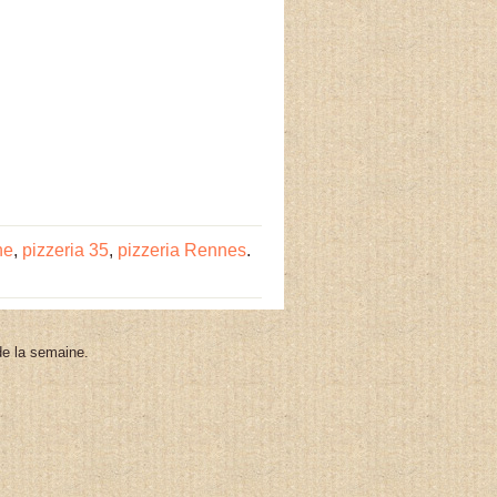
ne
,
pizzeria 35
,
pizzeria Rennes
.
 de la semaine.