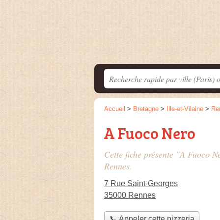
Accueil
>
Bretagne
>
Ille-et-Vilaine
>
Re
A Fuoco Nero
Cette fiche présente "A Fuoco Ne
Rennes.
7 Rue Saint-Georges
35000 Rennes
📞 Appeler cette pizzeria