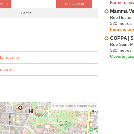
Fermée, ouv
14h30
19h - 22h30
Mamma Ve
Fermé
Rue Hoche
320 mètres
Fermée, ouv
COPPA | S
Rue Saint-M
320 mètres
Ouverte jus
la pizzeria
onero.fr
© contributeurs OpenStreetMap