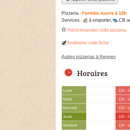
Pizzeria
-
Fermée, ouvre à 19h
Services :
à emporter
,
CB a
Recommander cette pizzeria
Améliorer cette fiche
Autres pizzerias à Rennes
Horaires
Lundi
12h - 
Mardi
12h - 
Mercredi
12h - 
Jeudi
12h - 
Vendredi
12h - 