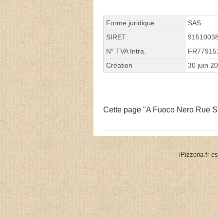
Forme juridique
SAS
SIRET
9151003
N° TVA Intra.
FR77915
Création
30 juin 2
Cette page "A Fuoco Nero Rue Sain
iPizzeria.fr e