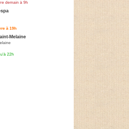
re demain à 9h
spa
re à 19h
aint-Melaine
elaine
qu'à 22h