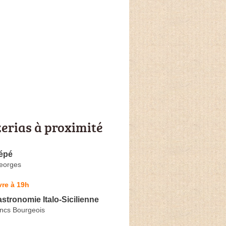
zerias à proximité
épé
eorges
re à 19h
astronomie Italo-Sicilienne
ncs Bourgeois