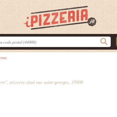
nnes
ro", pizzeria situé
rue saint-georges
, 35000