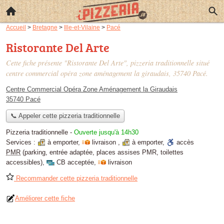
Accueil
>
Bretagne
>
Ille-et-Vilaine
>
Pacé
Ristorante Del Arte
Cette fiche présente "Ristorante Del Arte", pizzeria traditionnelle situé
centre commercial opéra zone aménagement la giraudais
, 35740 Pacé.
Centre Commercial Opéra Zone Aménagement la Giraudais
35740 Pacé
📞 Appeler cette pizzeria traditionnelle
Pizzeria traditionnelle
-
Ouverte jusqu'à 14h30
Services :
à emporter
,
livraison
,
à emporter
,
accès
PMR
(parking, entrée adaptée, places assises PMR, toilettes
accessibles)
,
CB acceptée
,
livraison
Recommander cette pizzeria traditionnelle
Améliorer cette fiche