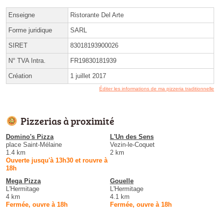
Enseigne
Ristorante Del Arte
Forme juridique
SARL
SIRET
83018193900026
N° TVA Intra.
FR19830181939
Création
1 juillet 2017
Éditer les informations de ma pizzeria traditionnelle
Pizzerias à proximité
Domino's Pizza
L'Un des Sens
place Saint-Mélaine
Vezin-le-Coquet
1.4 km
2 km
Ouverte jusqu'à 13h30 et rouvre à
18h
Mega Pizza
Gouelle
L'Hermitage
L'Hermitage
4 km
4.1 km
Fermée, ouvre à 18h
Fermée, ouvre à 18h