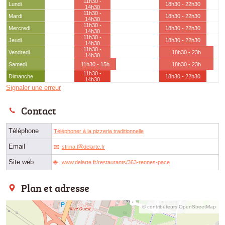
11h30 -
Lundi
18h30 - 22h30
14h30
11h30 -
Mardi
18h30 - 22h30
14h30
11h30 -
Mercredi
18h30 - 22h30
14h30
11h30 -
Jeudi
18h30 - 22h30
14h30
11h30 -
Vendredi
18h30 - 23h
14h30
Samedi
11h30 - 15h
18h30 - 23h
11h30 -
Dimanche
18h30 - 22h30
14h30
Signaler une erreur
Contact
Téléphone
Téléphoner à la pizzeria traditionnelle
Email
strina.lⓐdelarte.fr
Site web
www.delarte.fr/restaurants/363-rennes-pace
Plan et adresse
© contributeurs OpenStreetMap