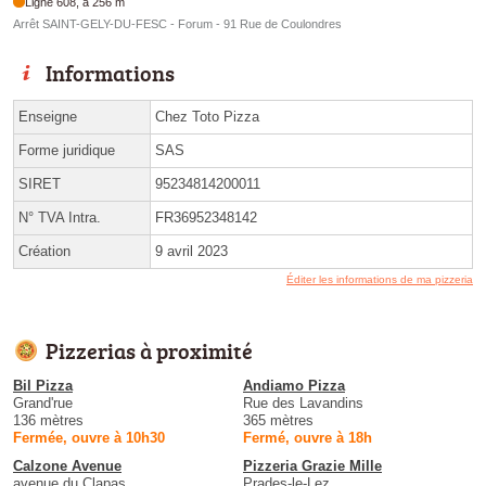
Ligne 608, à 256 m
Arrêt SAINT-GELY-DU-FESC - Forum - 91 Rue de Coulondres
Informations
Enseigne
Chez Toto Pizza
Forme juridique
SAS
SIRET
95234814200011
N° TVA Intra.
FR36952348142
Création
9 avril 2023
Éditer les informations de ma pizzeria
Pizzerias à proximité
Bil Pizza
Andiamo Pizza
Grand'rue
Rue des Lavandins
136 mètres
365 mètres
Fermée, ouvre à 10h30
Fermé, ouvre à 18h
Calzone Avenue
Pizzeria Grazie Mille
avenue du Clapas
Prades-le-Lez