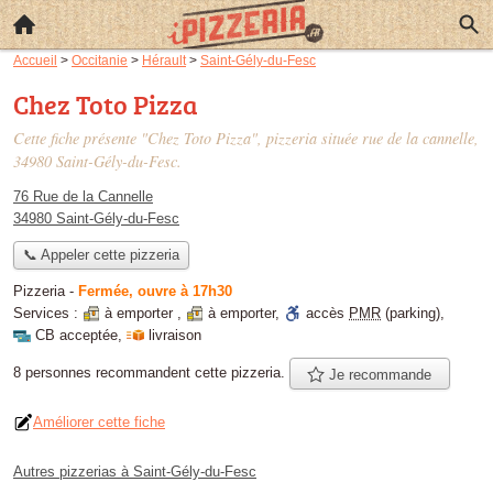
Accueil
>
Occitanie
>
Hérault
>
Saint-Gély-du-Fesc
Chez Toto Pizza
Cette fiche présente "Chez Toto Pizza", pizzeria située
rue de la cannelle
,
34980 Saint-Gély-du-Fesc.
76 Rue de la Cannelle
34980 Saint-Gély-du-Fesc
📞 Appeler cette pizzeria
Pizzeria
-
Fermée, ouvre à 17h30
Services :
à emporter
,
à emporter
,
accès
PMR
(parking)
,
CB acceptée
,
livraison
8 personnes
recommandent
cette pizzeria.
Je recommande
Améliorer cette fiche
Autres pizzerias à Saint-Gély-du-Fesc