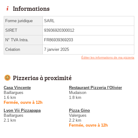
Informations
Forme juridique
SARL
SIRET
93936920300012
N° TVA Intra.
FR86939369203
Création
7 janvier 2025
Éditer les informations de ma pizzeria
Pizzerias à proximité
Casa Vincente
Restaurant Pizzeria l'Olivier
Baillargues
Mudaison
1.6 km
1.8 km
Fermée, ouvre à 12h
Lyon Vii Pizzapapa
Pizza Gino
Baillargues
Valergues
2.1 km
2.2 km
Fermée, ouvre à 12h