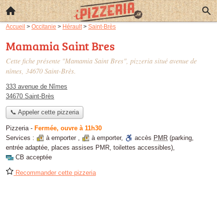
Accueil
>
Occitanie
>
Hérault
>
Saint-Brès
Mamamia Saint Bres
Cette fiche présente "Mamamia Saint Bres", pizzeria situé
avenue de
nîmes
, 34670 Saint-Brès.
333 avenue de Nîmes
34670 Saint-Brès
📞 Appeler cette pizzeria
Pizzeria
-
Fermée, ouvre à 11h30
Services :
à emporter
,
à emporter
,
accès
PMR
(parking,
entrée adaptée, places assises PMR, toilettes accessibles)
,
CB acceptée
Recommander cette pizzeria