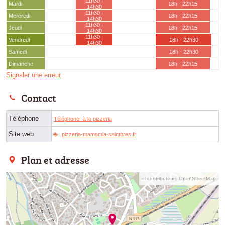
11h30 -
Mardi
18h - 22h15
14h30
11h30 -
Mercredi
18h - 22h15
14h30
11h30 -
Jeudi
18h - 22h15
14h30
11h30 -
Vendredi
18h - 22h30
14h30
Samedi
18h - 22h30
Dimanche
18h - 22h15
Signaler une erreur
Contact
Téléphone
Téléphoner à la pizzeria
Site web
pizzeria-mamamia-saintbres.fr
Plan et adresse
© contributeurs OpenStreetMap