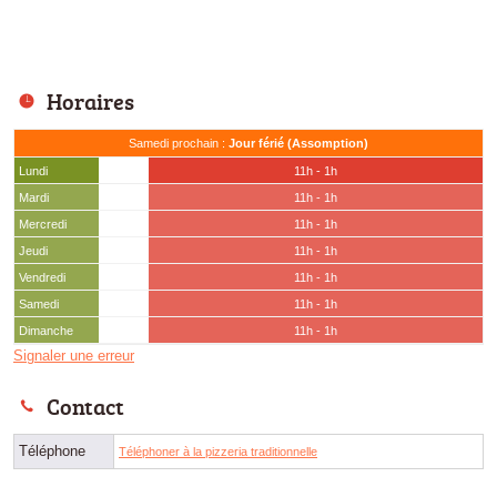
Horaires
Samedi prochain :
Jour férié (Assomption)
Lundi
11h - 1h
Mardi
11h - 1h
Mercredi
11h - 1h
Jeudi
11h - 1h
Vendredi
11h - 1h
Samedi
11h - 1h
Dimanche
11h - 1h
Signaler une erreur
Contact
Téléphone
Téléphoner à la pizzeria traditionnelle