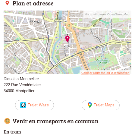
Plan et adresse
© contributeurs OpenStreetMap
Corriger l’adresse ou la localisation
Diqualita Montpellier
222 Rue Vendémiaire
34000 Montpellier
Trajet Waze
Trajet Maps
Venir en transports en commun
En tram