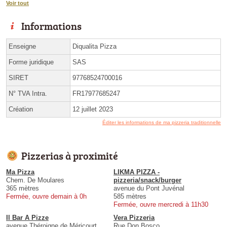
Voir tout
Informations
Enseigne
Diqualita Pizza
Forme juridique
SAS
SIRET
97768524700016
N° TVA Intra.
FR17977685247
Création
12 juillet 2023
Éditer les informations de ma pizzeria traditionnelle
Pizzerias à proximité
Ma Pizza
LIKMA PIZZA -
Chem. De Moulares
pizzeria/snack/burger
365 mètres
avenue du Pont Juvénal
Fermée, ouvre demain à 0h
585 mètres
Fermée, ouvre mercredi à 11h30
Il Bar A Pizze
Vera Pizzeria
avenue Théroigne de Méricourt
Rue Don Bosco