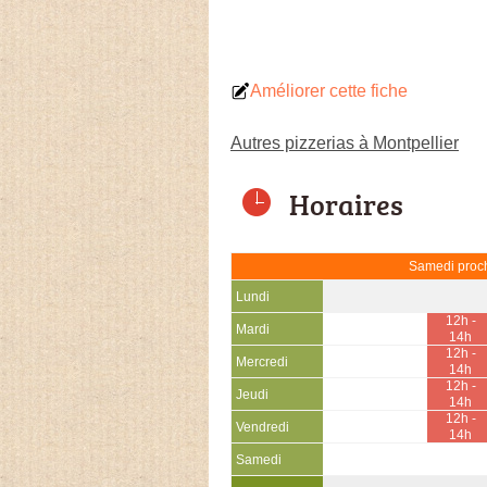
Améliorer cette fiche
Autres pizzerias à Montpellier
Horaires
Samedi proch
Lundi
12h -
Mardi
14h
12h -
Mercredi
14h
12h -
Jeudi
14h
12h -
Vendredi
14h
Samedi