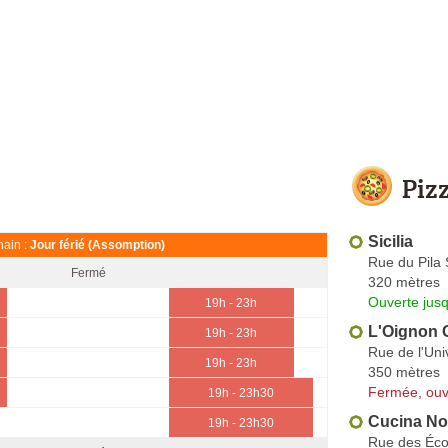
Piz
Sicilia
ain :
Jour férié (Assomption)
Rue du Pila 
Fermé
320 mètres
Ouverte jus
19h - 23h
L'Oignon 
19h - 23h
Rue de l'Uni
19h - 23h
350 mètres
Fermée, ouv
19h - 23h30
Cucina No
19h - 23h30
Rue des Éco