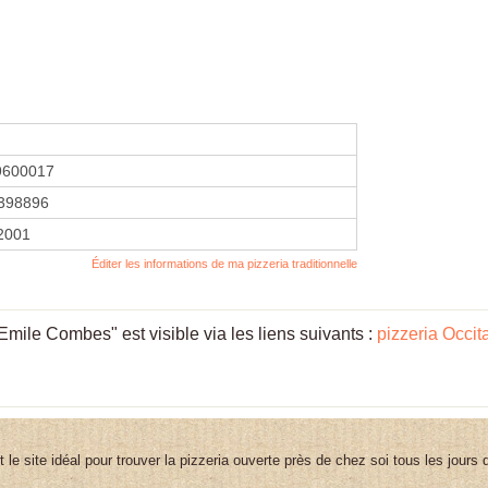
9600017
398896
 2001
Éditer les informations de ma pizzeria traditionnelle
mile Combes" est visible via les liens suivants :
pizzeria Occit
st le site idéal pour trouver la pizzeria ouverte près de chez soi tous les jours