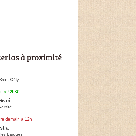
zerias à proximité
Saint Gély
qu'à 22h30
Givré
versité
re demain à 12h
stra
les Laïques