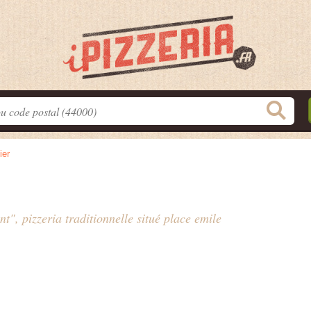
ier
t", pizzeria traditionnelle situé
place emile