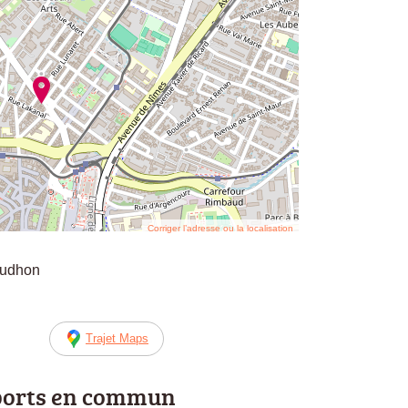
Corriger l’adresse ou la localisation
oudhon
Trajet Maps
ports en commun