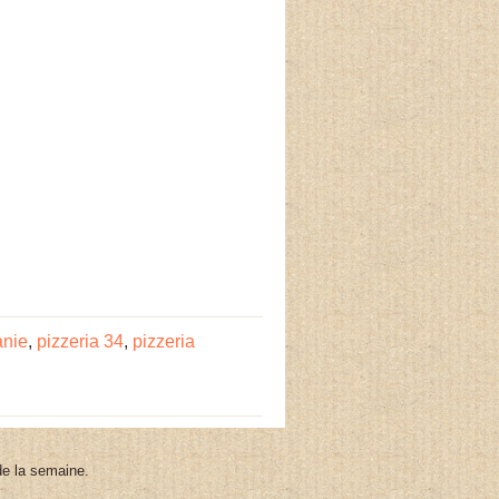
anie
,
pizzeria 34
,
pizzeria
 de la semaine.