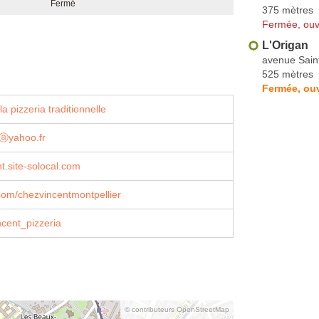
Fermé
375 mètres
Fermée, ouv
L'Origan
avenue Sain
525 mètres
Fermée, ou
a pizzeria traditionnelle
ⓐyahoo.fr
t.site-solocal.com
om/chezvincentmontpellier
cent_pizzeria
© contributeurs OpenStreetMap