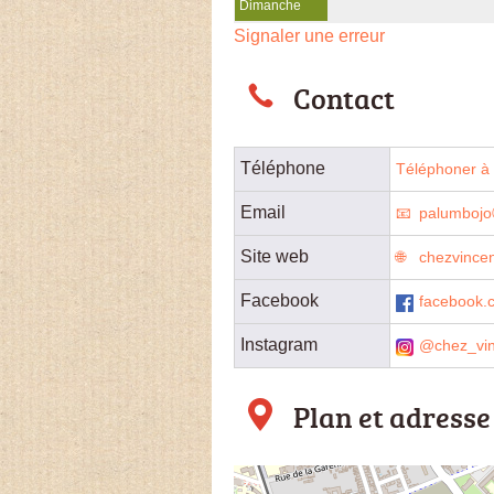
Dimanche
Signaler une erreur
Contact
Téléphone
Téléphoner à l
Email
palumbojo
Site web
chezvincen
Facebook
facebook.c
Instagram
@chez_vin
Plan et adresse