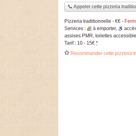
📞 Appeler cette pizzeria traditi
Pizzeria traditionnelle -
€€
-
Ferm
Services :
à emporter
,
accè
assises PMR, toilettes accessible
Tarif :
10 - 15€
*
Recommander cette pizzeria tr