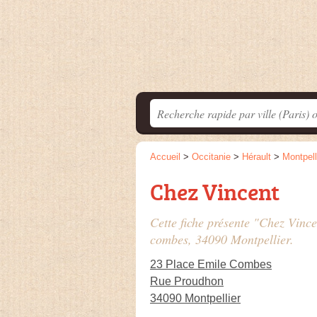
Accueil
>
Occitanie
>
Hérault
>
Montpell
Chez Vincent
Cette fiche présente "Chez Vincen
combes
, 34090 Montpellier.
23 Place Emile Combes
Rue Proudhon
34090 Montpellier