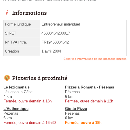
Informations
Forme juridique
Entrepreneur individuel
SIRET
45308464200017
N° TVA Intra.
FR19453084642
Création
1 avril 2004
Éditer les informations de ma brasserie pizzeria
Pizzerias à proximité
Le lezignanais
Pizzeria Romana - Pézenas
Lézignan-la-Cèbe
Pézenas
4 km
6 km
Fermée, ouvre demain à 18h
Fermée, ouvre demain à 12h
L'Authentique
Giotto Pizza
Pézenas
Pézenas
6 km
6 km
Fermée, ouvre demain à 16h30
Fermée, ouvre à 18h