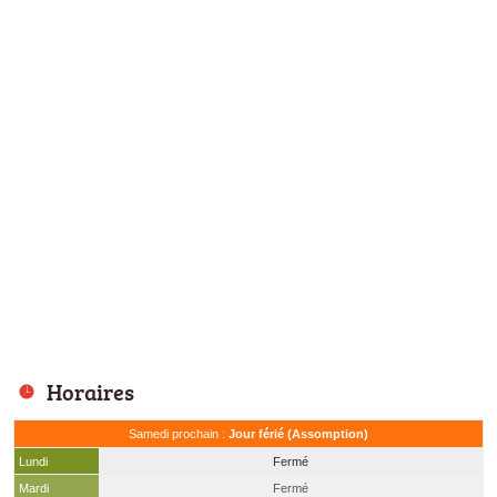
Horaires
Samedi prochain :
Jour férié (Assomption)
Lundi
Fermé
Mardi
Fermé