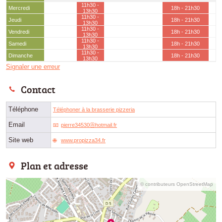
11h30 -
Mercredi
18h - 21h30
13h30
11h30 -
Jeudi
18h - 21h30
13h30
11h30 -
Vendredi
18h - 21h30
13h30
11h30 -
Samedi
18h - 21h30
13h30
11h30 -
Dimanche
18h - 21h30
13h30
Signaler une erreur
Contact
Téléphone
Téléphoner à la brasserie pizzeria
Email
pierre34530ⓐhotmail.fr
Site web
www.propizza34.fr
Plan et adresse
© contributeurs OpenStreetMap