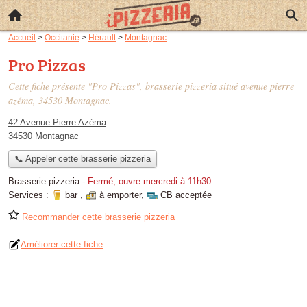
Accueil
>
Occitanie
>
Hérault
>
Montagnac
Pro Pizzas
Cette fiche présente "Pro Pizzas", brasserie pizzeria situé
avenue pierre
azéma
, 34530 Montagnac.
42 Avenue Pierre Azéma
34530 Montagnac
📞 Appeler cette brasserie pizzeria
Brasserie pizzeria
-
Fermé, ouvre mercredi à 11h30
Services :
bar
,
à emporter
,
CB acceptée
Recommander cette brasserie pizzeria
Améliorer cette fiche