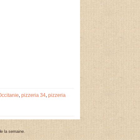
Occitanie
,
pizzeria 34
,
pizzeria
 de la semaine.