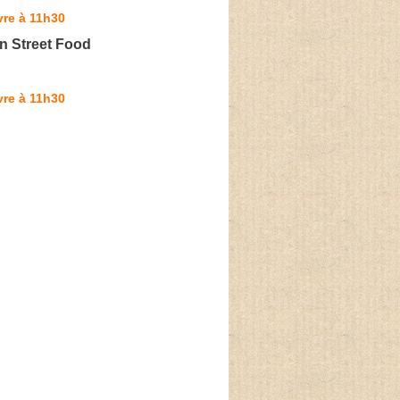
vre à 11h30
an Street Food
vre à 11h30