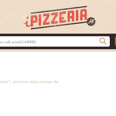
ritas", pizzeria situé
avenue du