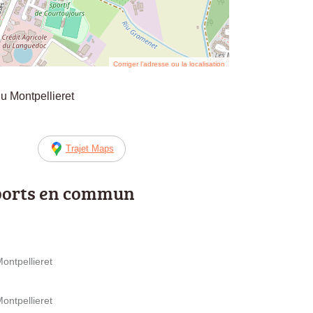
Corriger l’adresse ou la localisation
 Montpellieret
Trajet Maps
ports en commun
ontpellieret
ontpellieret