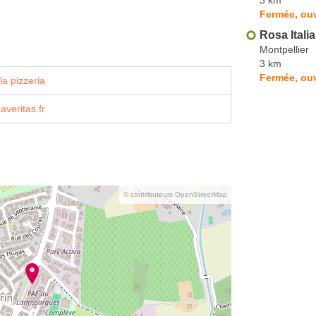
Fermée, ou
Rosa Itali
Montpellier
3 km
Fermée, ou
la pizzeria
averitas.fr
© contributeurs OpenStreetMap