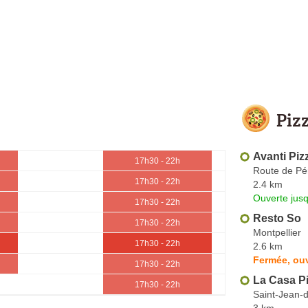
Piz
Avanti Piz
17h30 - 22h
Route de Pé
17h30 - 22h
2.4 km
Ouverte jus
17h30 - 22h
Resto So
17h30 - 22h
Montpellier
17h30 - 22h
2.6 km
Fermée, ouv
17h30 - 22h
La Casa Pi
17h30 - 22h
Saint-Jean-
3 km