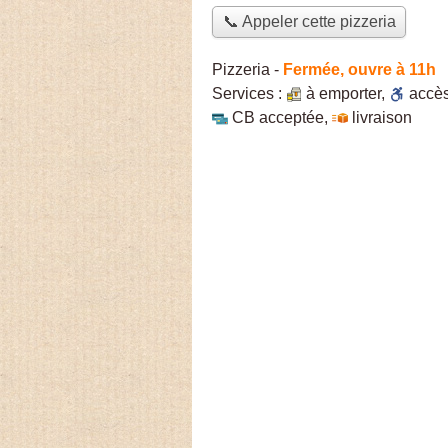
📞 Appeler cette pizzeria
Pizzeria
-
Fermée, ouvre à 11h
Services :
à emporter
,
accè
CB acceptée
,
livraison