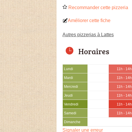
Recommander cette pizzeria
Améliorer cette fiche
Autres pizzerias à Lattes
Horaires
Lundi
11h - 14h
Mardi
11h - 14h
Mercredi
11h - 14h
Jeudi
11h - 14h
Vendredi
11h - 14h
Samedi
11h - 14h
Dimanche
Signaler une erreur