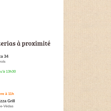
zerias à proximité
za 34
rols
qu'à 13h30
re à 11h
zza Grill
de-Védas