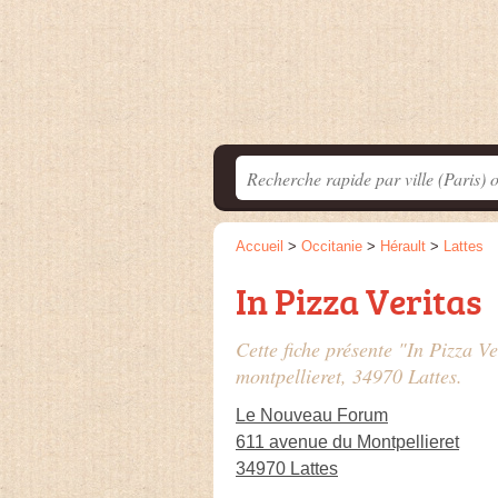
Accueil
>
Occitanie
>
Hérault
>
Lattes
In Pizza Veritas
Cette fiche présente "In Pizza Ve
montpellieret
, 34970 Lattes.
Le Nouveau Forum
611 avenue du Montpellieret
34970 Lattes