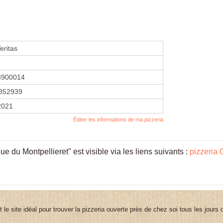
eritas
3900014
852939
 2021
Éditer les informations de ma pizzeria
e du Montpellieret" est visible via les liens suivants :
pizzeria 
st le site idéal pour trouver la pizzeria ouverte près de chez soi tous les jours