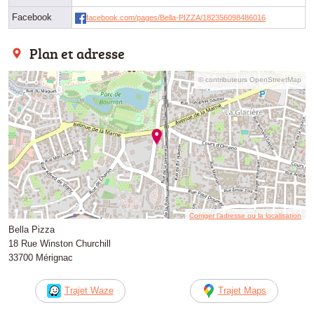
Facebook
facebook.com/pages/Bella-PIZZA/182356098486016
Plan et adresse
© contributeurs OpenStreetMap
Corriger l’adresse ou la localisation
Bella Pizza
18 Rue Winston Churchill
33700 Mérignac
Trajet Waze
Trajet Maps