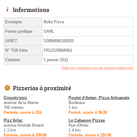
Informations
Enseigne
Bella Pizza
Forme juridique
SARL
SIRET
52886896100020
N° TVA Intra.
FR11528868961
Création
1 janvier 2011
Éditer les informations de ma pizzeria traditionnelle
Pizzerias à proximité
Crousty'pizz
Poulet d'Antan, Pizza Artisanale
avenue de la Marne
Bordeaux
700 mètres
1 km
Fermée, ouvre à 11h
Fermé, ouvre à 9h30
Pizz'Arlac
Le Cabanon Pizzas
avenue Aristide Briand
Rue d'Arlac
1.1 km
1.4 km
Fermée, ouvre à 10h30
Fermée, ouvre à 11h30