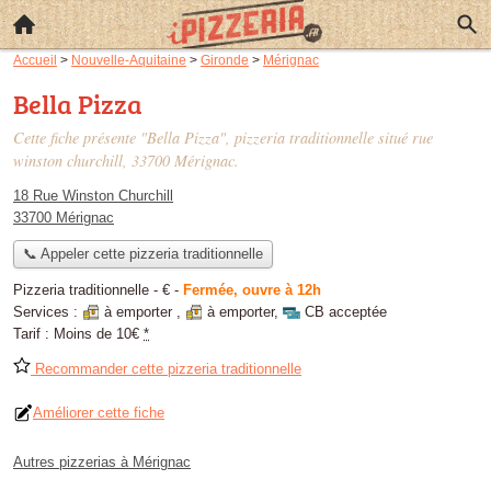
Accueil
>
Nouvelle-Aquitaine
>
Gironde
>
Mérignac
Bella Pizza
Cette fiche présente "Bella Pizza", pizzeria traditionnelle situé
rue
winston churchill
, 33700 Mérignac.
18 Rue Winston Churchill
33700 Mérignac
📞 Appeler cette pizzeria traditionnelle
Pizzeria traditionnelle -
€
-
Fermée, ouvre à 12h
Services :
à emporter
,
à emporter
,
CB acceptée
Tarif :
Moins de 10€
*
Recommander cette pizzeria traditionnelle
Améliorer cette fiche
Autres pizzerias à Mérignac